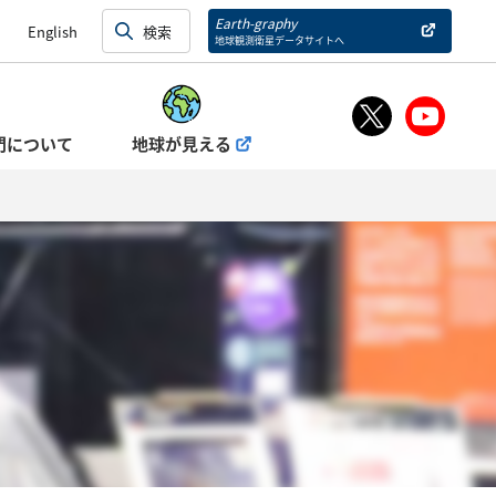
Earth-graphy
English
地球観測衛星データサイトへ
門について
地球が見える