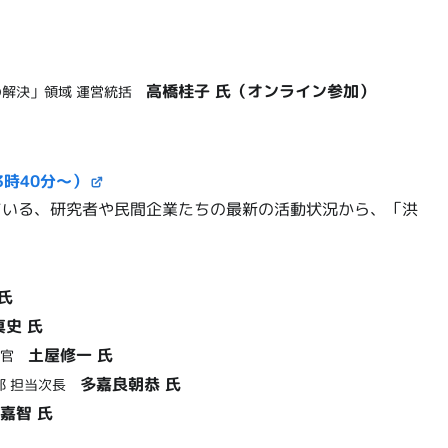
高橋桂子 氏（オンライン参加）
の解決」領域 運営統括
時40分～）
ている、研究者や民間企業たちの最新の活動状況から、「洪
氏
真史 氏
土屋修一 氏
研究官
多嘉良朝恭 氏
部 担当次長
嘉智 氏