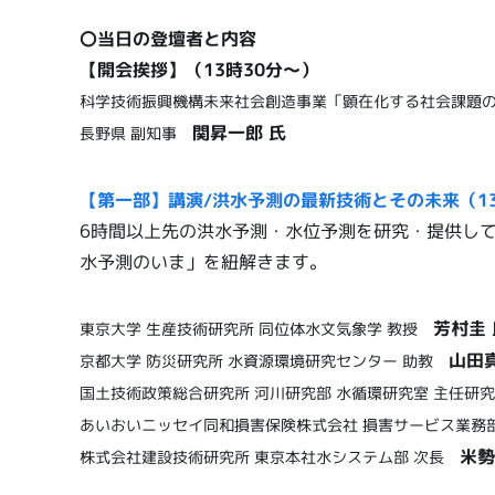
〇当日の登壇者と内容
【開会挨拶】（13時30分～）
科学技術振興機構未来社会創造事業「顕在化する社会課題
関昇一郎 氏
長野県 副知事
【第一部】講演/洪水予測の最新技術とその未来（13
6時間以上先の洪水予測・水位予測を研究・提供し
水予測のいま」を紐解きます。
芳村圭 
東京大学 生産技術研究所 同位体水文気象学 教授
山田
京都大学 防災研究所 水資源環境研究センター 助教
国土技術政策総合研究所 河川研究部 水循環研究室 主任
あいおいニッセイ同和損害保険株式会社 損害サービス業務
米勢
株式会社建設技術研究所 東京本社水システム部 次長