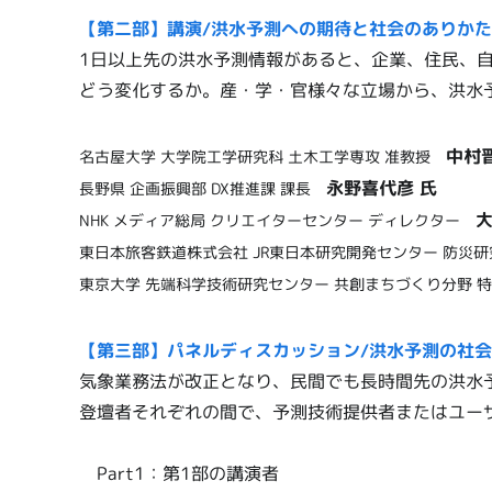
【第二部】講演/洪水予測への期待と社会のありかた（
1日以上先の洪水予測情報があると、企業、住民、
どう変化するか。産・学・官様々な立場から、洪水
中村
名古屋大学 大学院工学研究科 土木工学専攻 准教授
永野喜代彦 氏
長野県 企画振興部 DX推進課 課長
大
NHK メディア総局 クリエイターセンター ディレクター
東日本旅客鉄道株式会社 JR東日本研究開発センター 防災
東京大学 先端科学技術研究センター 共創まちづくり分野
【第三部】パネルディスカッション/洪水予測の社会
気象業務法が改正となり、民間でも長時間先の洪水
登壇者それぞれの間で、予測技術提供者またはユー
Part1：第1部の講演者