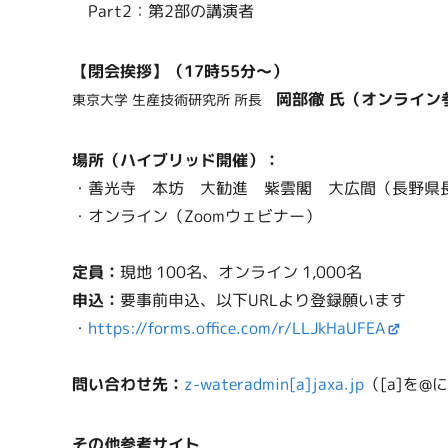
Part2：第2部の講演者
【閉会挨拶】（17時55分～）
岡部徹 氏（オンライン
東京大学 生産技術研究所 所長
場所（ハイブリッド開催）：
・善光寺 本坊 大勧進 紫雲閣 大広間（長野県長
・オンライン（Zoomウェビナー）
定員：
現地 100名、オンライン 1,000名
申込：
要事前申込、以下URLより登録願います
・
https://forms.office.com/r/LLJkHaUFEA
問い合わせ先：
z-wateradmin[a]jaxa.jp
（[a]を
その他参考サイト