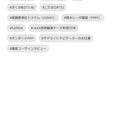
#きく8号(ETS-8)
#こだま(DRTS)
#高精度測位システム（ASNAV）
#降水レーダ衛星（PMM）
#SAMRAI
#JAXA地球観測データ利用30年
#オンボードPPP
#サテライトナビゲーターのお仕事
#衛星ユーザインタビュー