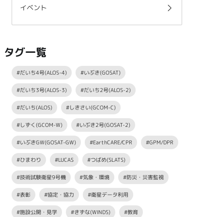
イベント
タグ一覧
#だいち4号(ALOS-4)
#いぶき(GOSAT)
#だいち3号(ALOS-3)
#だいち2号(ALOS-2)
#だいち(ALOS)
#しきさい(GCOM-C)
#しずく(GCOM-W)
#いぶき2号(GOSAT-2)
#いぶきGW(GOSAT-GW)
#EarthCARE/CPR
#GPM/DPR
#ひまわり
#LUCAS
#つばめ(SLATS)
#技術試験衛星9号機
#気象・環境
#防災・災害監視
#表彰
#協定・協力
#衛星データ利用
#施設公開・見学
#きずな(WINDS)
#教育