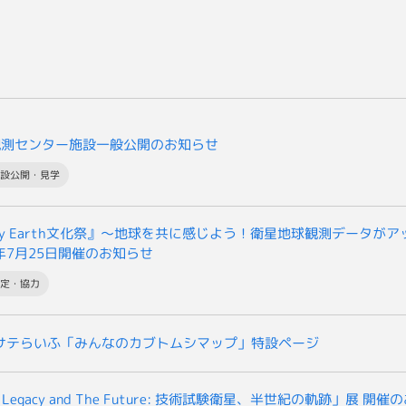
観測センター施設一般公開のお知らせ
施設公開・見学
y Earth文化祭』～地球を共に感じよう！衛星地球観測データが
6年7月25日開催のお知らせ
協定・協力
Aサテらいふ「みんなのカブトムシマップ」特設ページ
 Legacy and The Future: 技術試験衛星、半世紀の軌跡」展 開