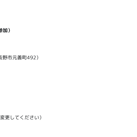
参加）
野市元善町492）
@に変更してください）