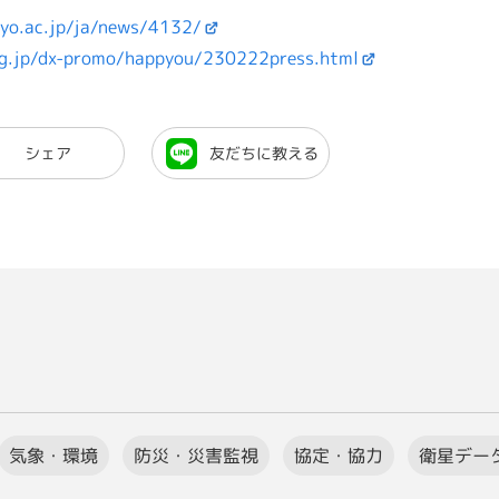
kyo.ac.jp/ja/news/4132/
lg.jp/dx-promo/happyou/230222press.html
シェア
友だちに教える
気象・環境
防災・災害監視
協定・協力
衛星デー