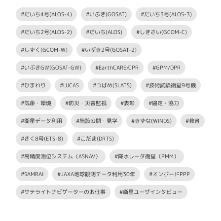
#だいち4号(ALOS-4)
#いぶき(GOSAT)
#だいち3号(ALOS-3)
#だいち2号(ALOS-2)
#だいち(ALOS)
#しきさい(GCOM-C)
#しずく(GCOM-W)
#いぶき2号(GOSAT-2)
#いぶきGW(GOSAT-GW)
#EarthCARE/CPR
#GPM/DPR
#ひまわり
#LUCAS
#つばめ(SLATS)
#技術試験衛星9号機
#気象・環境
#防災・災害監視
#表彰
#協定・協力
#衛星データ利用
#施設公開・見学
#きずな(WINDS)
#教育
#きく8号(ETS-8)
#こだま(DRTS)
#高精度測位システム（ASNAV）
#降水レーダ衛星（PMM）
#SAMRAI
#JAXA地球観測データ利用30年
#オンボードPPP
#サテライトナビゲーターのお仕事
#衛星ユーザインタビュー