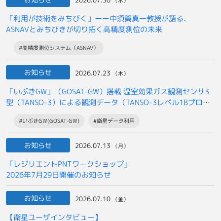
2026.07.30
（木）
「利用が技術をみちびく」ーー中須賀真一教授が語る、
ASNAVとみちびきが切り拓く高精度測位の未来
#高精度測位システム（ASNAV）
お知らせ
2026.07.23
（木）
「いぶきGW」（GOSAT-GW）搭載 温室効果ガス観測センサ3
型（TANSO-3）による観測データ（TANSO-3レベル1Bプロダ
クト）の
#いぶきGW(GOSAT-GW)
#衛星データ利用
一般提供開始について
お知らせ
2026.07.13
（月）
「レジリエントPNTワークショップ」
2026年7月29日開催のお知らせ
お知らせ
2026.07.10
（金）
【衛星ユーザインタビュー】