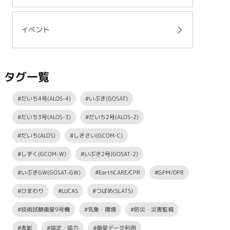
イベント
タグ一覧
#だいち4号(ALOS-4)
#いぶき(GOSAT)
#だいち3号(ALOS-3)
#だいち2号(ALOS-2)
#だいち(ALOS)
#しきさい(GCOM-C)
#しずく(GCOM-W)
#いぶき2号(GOSAT-2)
#いぶきGW(GOSAT-GW)
#EarthCARE/CPR
#GPM/DPR
#ひまわり
#LUCAS
#つばめ(SLATS)
#技術試験衛星9号機
#気象・環境
#防災・災害監視
#表彰
#協定・協力
#衛星データ利用