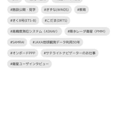
#施設公開・見学
#きずな(WINDS)
#教育
#きく8号(ETS-8)
#こだま(DRTS)
#高精度測位システム（ASNAV）
#降水レーダ衛星（PMM）
#SAMRAI
#JAXA地球観測データ利用30年
#オンボードPPP
#サテライトナビゲーターのお仕事
#衛星ユーザインタビュー