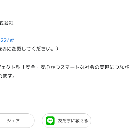
式会社
022/
p（[a]を@に変更してください。）
ジェクト型「安全・安心かつスマートな社会の実現につなが
れます。
シェア
友だちに教える