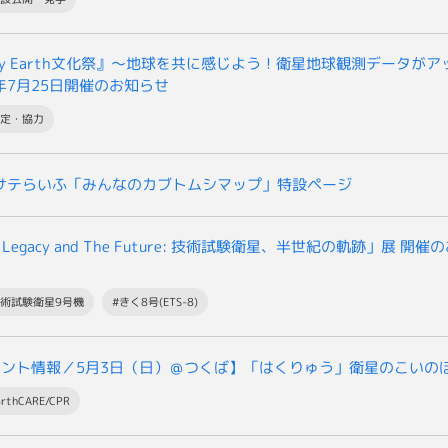
y Earth文化祭』～地球を共に感じよう！衛星地球観測データが
6年7月25日開催のお知らせ
協定・協力
Aサテらいふ「みんなのカブトムシマップ」特設ページ
 Legacy and The Future: 技術試験衛星、半世紀の軌跡」展 開
技術試験衛星9号機
#きく8号(ETS-8)
ベント情報／5月3日（日）＠つくば】「はくりゅう」衛星のこいの
arthCARE/CPR