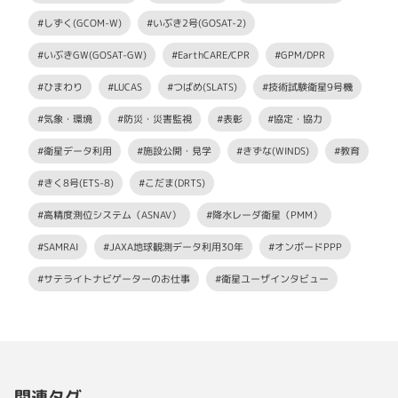
#しずく(GCOM-W)
#いぶき2号(GOSAT-2)
#いぶきGW(GOSAT-GW)
#EarthCARE/CPR
#GPM/DPR
#ひまわり
#LUCAS
#つばめ(SLATS)
#技術試験衛星9号機
#気象・環境
#防災・災害監視
#表彰
#協定・協力
#衛星データ利用
#施設公開・見学
#きずな(WINDS)
#教育
#きく8号(ETS-8)
#こだま(DRTS)
#高精度測位システム（ASNAV）
#降水レーダ衛星（PMM）
#SAMRAI
#JAXA地球観測データ利用30年
#オンボードPPP
#サテライトナビゲーターのお仕事
#衛星ユーザインタビュー
関連タグ