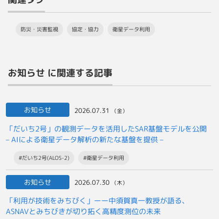
防災・災害監視
協定・協力
衛星データ利用
お知らせ に関連する記事
お知らせ
2026.07.31
（金）
「だいち2号」の観測データを活用したSAR基盤モデルを公開
– AIによる衛星データ解析の新たな基盤を提供 –
#だいち2号(ALOS-2)
#衛星データ利用
お知らせ
2026.07.30
（木）
「利用が技術をみちびく」ーー中須賀真一教授が語る、
ASNAVとみちびきが切り拓く高精度測位の未来