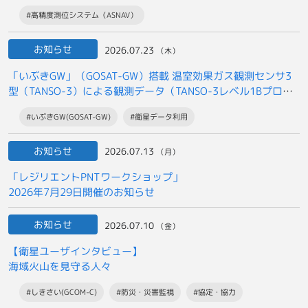
#高精度測位システム（ASNAV）
お知らせ
2026.07.23
（木）
「いぶきGW」（GOSAT-GW）搭載 温室効果ガス観測センサ3
型（TANSO-3）による観測データ（TANSO-3レベル1Bプロダ
クト）の
#いぶきGW(GOSAT-GW)
#衛星データ利用
一般提供開始について
お知らせ
2026.07.13
（月）
「レジリエントPNTワークショップ」
2026年7月29日開催のお知らせ
お知らせ
2026.07.10
（金）
【衛星ユーザインタビュー】
海域火山を見守る人々
#しきさい(GCOM-C)
#防災・災害監視
#協定・協力