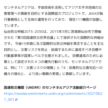
センチネルアジアは、宇宙技術を活用してアジア太平洋地域の災
害管理への貢献を目的とする国際協力プロジェクトで、JAXAが執
行事務局として全体の運営を行っており、 現在111機関が加盟し
ています。
仙台防災枠組2015-2030は、2015年3月に宮城県仙台市で開催
された「第3回国連防災世界会議」にて採択された国際的な枠組み
です。 今後15年間に及ぶ国際的な防災枠組を策定することを主な
目的とし、災害リスクを防止・削減するために達成すべき目標や
行動基準等が国家レベルで合意されました。 目標達成のために必
要として設定された４つの優先行動のうち、センチネルアジアで
は、特に「1：災害リスクの理解」と「4：効果的な災害対応への
備えの強化と、 より良い復興の実現」に貢献しています。
国連防災機関（UNDRR）のセンチネルアジア活動紹介ページ
https://sendaicommitments.undrr.org/commitments/2021062
1_001