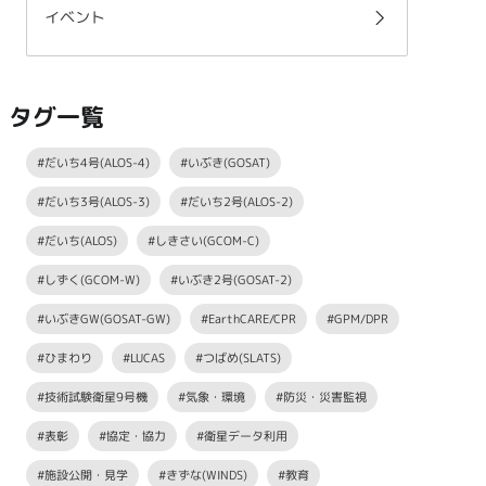
イベント
タグ一覧
#だいち4号(ALOS-4)
#いぶき(GOSAT)
#だいち3号(ALOS-3)
#だいち2号(ALOS-2)
#だいち(ALOS)
#しきさい(GCOM-C)
#しずく(GCOM-W)
#いぶき2号(GOSAT-2)
#いぶきGW(GOSAT-GW)
#EarthCARE/CPR
#GPM/DPR
#ひまわり
#LUCAS
#つばめ(SLATS)
#技術試験衛星9号機
#気象・環境
#防災・災害監視
#表彰
#協定・協力
#衛星データ利用
#施設公開・見学
#きずな(WINDS)
#教育