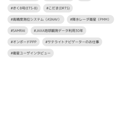
#きく8号(ETS-8)
#こだま(DRTS)
#高精度測位システム（ASNAV）
#降水レーダ衛星（PMM）
#SAMRAI
#JAXA地球観測データ利用30年
#オンボードPPP
#サテライトナビゲーターのお仕事
#衛星ユーザインタビュー