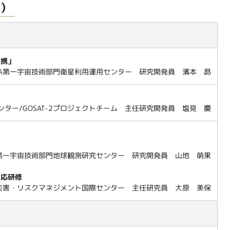
0）
連携」
XA第一宇宙技術部門衛星利用運用センター 研究開発員 濱本 昴
ンター/GOSAT-2プロジェクトチーム 主任研究開発員 塩見 慶
A第一宇宙技術部門地球観測研究センター 研究開発員 山地 萌果
対応研修
災害・リスクマネジメント国際センター 主任研究員 大原 美保