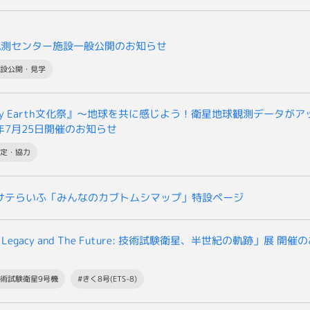
観測センター施設一般公開のお知らせ
施設公開・見学
y Earth文化祭』～地球を共に感じよう！衛星地球観測データが
6年7月25日開催のお知らせ
協定・協力
Aサテらいふ「みんなのカブトムシマップ」特設ページ
 Legacy and The Future: 技術試験衛星、半世紀の軌跡」展 開
技術試験衛星9号機
#きく8号(ETS-8)