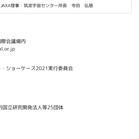
JAXA理事・筑波宇宙センター所長 寺田 弘慈
ば国際会議場内
.or.jp
・ショーケース2021実行委員会
内国立研究開発法人等25団体