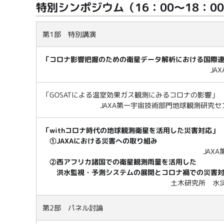
特別シンポジウム（16：00～18：0
第1部 特別講演
「コロナ影響把握のための衛星データ解析における国際
JA
「GOSATによる温室効果ガス観測にみるコロナの影響」
JAXA第一宇宙技術部門地球観測研究セ
「withコロナ時代の地球観測衛星を活用した災害対応」
①JAXAにおける災害への取り組み
JAX
②西アフリカ諸国での衛星観測雨量を活用した
洪水監視・予測システムの展開とコロナ禍での災害
土木研究所 水
第2部 パネル討論