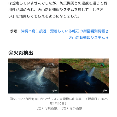
は想定していませんでしたが、防災機関との連携を通じて有
用性が認められ、火山活動速報システムを通して「しきさ
い」を活用してもらえるようになりました。
参考：
沖縄本島に接近・漂着している軽石の衛星観測情報
火山活動速報システム
④火災検出
図6:アメリカ西海岸ロサンゼルスの大規模な山火事 （観測日：2025
年1月10日）
（左）可視画像、（右）赤外画像