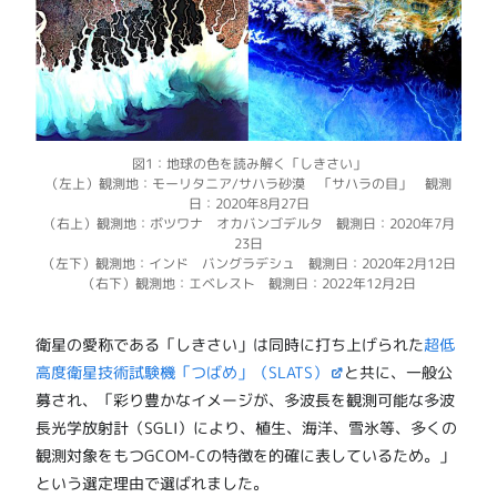
図1：地球の色を読み解く「しきさい」
（左上）観測地：モーリタニア/サハラ砂漠 「サハラの目」 観測
日：2020年8月27日
（右上）観測地：ボツワナ オカバンゴデルタ 観測日：2020年7月
23日
（左下）観測地：インド バングラデシュ 観測日：2020年2月12日
（右下）観測地：エベレスト 観測日：2022年12月2日
衛星の愛称である「しきさい」は同時に打ち上げられた
超低
高度衛星技術試験機「つばめ」（SLATS）
と共に、一般公
募され、「彩り豊かなイメージが、多波長を観測可能な多波
長光学放射計（SGLI）により、植生、海洋、雪氷等、多くの
観測対象をもつGCOM-Cの特徴を的確に表しているため。」
という選定理由で選ばれました。