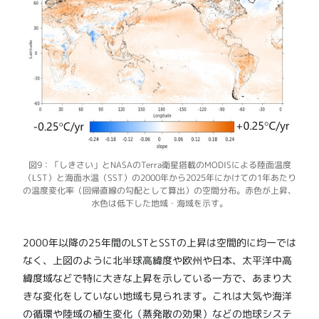
図9：「しきさい」とNASAのTerra衛星搭載のMODISによる陸面温度
（LST）と海面水温（SST）の2000年から2025年にかけての1年あたり
の温度変化率（回帰直線の勾配として算出）の空間分布。赤色が上昇、
水色は低下した地域・海域を示す。
2000年以降の25年間のLSTとSSTの上昇は空間的に均一では
なく、上図のように北半球高緯度や欧州や日本、太平洋中高
緯度域などで特に大きな上昇を示している一方で、あまり大
きな変化をしていない地域も見られます。これは大気や海洋
の循環や陸域の植生変化（蒸発散の効果）などの地球システ