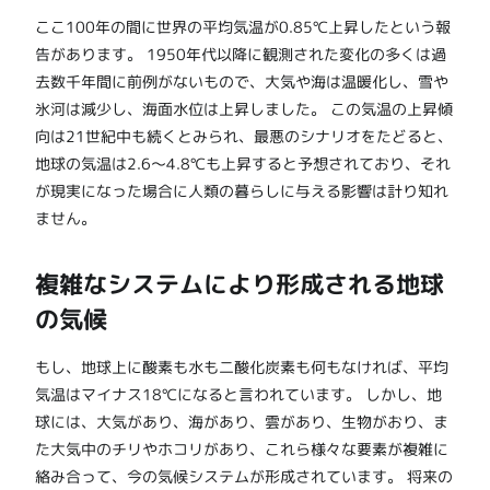
ここ100年の間に世界の平均気温が0.85℃上昇したという報
告があります。 1950年代以降に観測された変化の多くは過
去数千年間に前例がないもので、大気や海は温暖化し、雪や
氷河は減少し、海面水位は上昇しました。 この気温の上昇傾
向は21世紀中も続くとみられ、最悪のシナリオをたどると、
地球の気温は2.6～4.8℃も上昇すると予想されており、それ
が現実になった場合に人類の暮らしに与える影響は計り知れ
ません。
複雑なシステムにより形成される地球
の気候
もし、地球上に酸素も水も二酸化炭素も何もなければ、平均
気温はマイナス18℃になると言われています。 しかし、地
球には、大気があり、海があり、雲があり、生物がおり、ま
た大気中のチリやホコリがあり、これら様々な要素が複雑に
絡み合って、今の気候システムが形成されています。 将来の