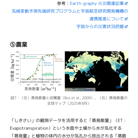
参考：
Earth-graphy 火災関連記事
気候変動予測先端研究プログラムと宇宙航空研究開発機構の
連携推進について
宇宙からの災害状況把握
⑤農業
図7：（左）蒸発散量と収穫量（Bos et al., 2009）、（右）蒸発散量の
全球マップ（2025年8月）
「しきさい」の観測データを活用すると「蒸発散量」（ET :
Evapotranspiration）という水面や土壌から水が気化する
「蒸発量」と植物の体内の水分が気孔から放出される「蒸散