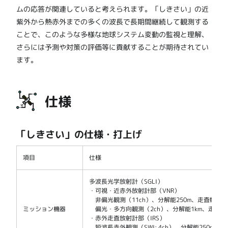
ムの応答が関連していると考えられます。「しきさい」の近
紫外から熱赤外までの多くの波長で長期間継続して観測する
ことで、このような多様な地球システム変動の監視と理解、
さらには予測や対策の評価等に貢献することが期待されてい
ます。
仕様
「しきさい」の仕様・打上げ
項目
仕様
多波長光学放射計（SGLI）
・可視・近赤外放射計部（VNR）
非偏光観測（11ch）、分解能250m、走査幅1150
ミッション機器
偏光・多方向観測（2ch）、分解能1km、走査幅11
・赤外走査放射計部（IRS）
短波長赤外観測（SWI: 4ch）、分解能250m/1km