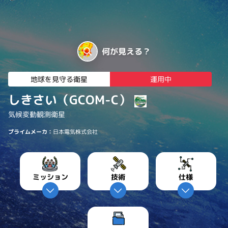
何が見える？
地球を見守る衛星
運用中
しきさい（GCOM-C）
気候変動観測衛星
プライムメーカ：
日本電気株式会社
ミッション
技術
仕様