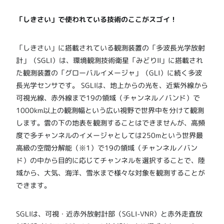
「しきさい」で使われている技術のここがスゴイ！
「しきさい」に搭載されている観測装置の「多波長光学放射
計」（SGLI）は、環境観測技術衛星「みどりII」に搭載され
た観測装置の「グローバルイメージャ」（GLI）に続く多波
長光学センサです。 SGLIは、地上からの光を、近紫外線から
可視光線、赤外線まで19の領域（チャンネル／バンド）で
1000km以上の観測幅という広い視野で世界中を分けて観測
します。雲の下の地表を観測することはできませんが、高頻
度で多チャンネルのイメージャとしては250mという世界最
高級の空間分解能（※1）で19の領域（チャンネル／バン
ド）の中から目的に応じてチャンネルを選択することで、陸
域から、大気、海洋、雪氷まで様々な対象を観測することが
できます。
SGLIは、可視・近赤外放射計部（SGLI-VNR）と赤外走査放