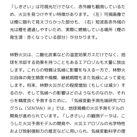
「しきさい」は可視光だけでなく、赤外線も観測しているた
め、火災を見つけやすい特徴があります。（左）可視画像で
は煙に隠れて見えづらかった部分も、（右）短波長赤外域の
光は煙を通過しやすいため、実際に燃焼している場所（煙の
発生源：赤くなっている部分）が分かります。
林野火災は、二酸化炭素などの温室効果ガスだけでなく、地
球を冷却する効果を持つこともあるエアロゾルも大量に放出
します。これらの物質は気候に影響を与える一方で、林野火
災自体の発生頻度や規模、継続期間もまた気候によって変化
します。将来、林野火災がどの程度増加（もしくは減少）す
るのか、そして気候への影響はどのようなものなのか、それ
らを精度良く予測するために、「気候変動予測先端研究プロ
グラム（SENTAN）※」では、地球規模の火災予測モデルの
開発が進められています。「しきさい」の観測データは、こ
うした火災予測モデルの開発や、火災エアロゾルの光学特性
および放射強制力の推定などに用いられ、気候変動科学の理