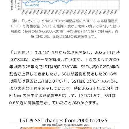
図8：「しきさい」とNASAのTerra衛星搭載のMODISによる陸面温度
（LST）と海面水温（SST）を北緯60度から南緯60度まで平均した値の
月偏差（各月の値から2000-2019年平均値を引いた値）の時系列。青
線はMODIS、赤線はSGLIの観測値を示す。
「しきさい」は2018年1月から観測を開始し、2026年1月時
点で8年以上のデータを蓄積しています。上図のように2000
年以降の25年間でLSTは約0.03℃/年、SSTは約0.02℃/年の
割合で上昇してきましたが、SGLIが観測を開始した2018年
以降だけ見るとLSTは0.07℃/年、SSTは0.03℃/年のように
より大きな上昇率を示しています。特に2023年と2024年は
El Ninoの発生による影響も相まって、LSTは1.5℃、SSTは
0.6℃近い高偏差を示していたことがわかります。