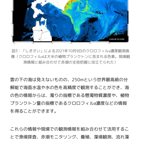
図3：「しきさい」による2021年10月9日のクロロフィルa濃度観測画
像（クロロフィルaは大半の植物プランクトンに含まれる色素。現場観
測情報と組み合わせて赤潮の全容把握に役立てられた）
雲の下の海は見えないものの、250mという世界最高級の分
解能で海面水温や水の色を高精度で観測することができ、海
の色の情報からは、濁りの指標である懸濁物質濃度や、植物
プランクトン量の指標であるクロロフィルa濃度などの情報
を得ることができます。
これらの情報や現場での観測情報を組み合わせて活用するこ
とで漁場探査、赤潮モニタリング、養殖、藻場観測、流れ藻