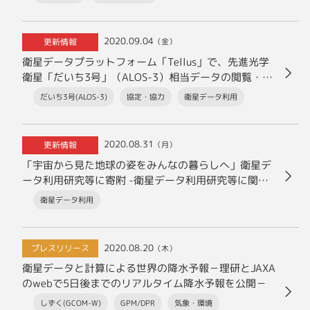
2020.09.04
更新情報
（金）
衛星データプラットフォーム「Tellus」で、先進光学
衛星「だいち3号」（ALOS-3）相当データの閲覧・解
析が可能に
だいち3号(ALOS-3)
協定・協力
衛星データ利用
2020.08.31
更新情報
（月）
「宇宙から見た地球の姿をみんなの暮らしへ」衛星デ
ータ利用研究等に寄附 -衛星データ利用研究等に関す
る募集特定寄附金を新設-
衛星データ利用
2020.08.20
プレスリリース
（木）
衛星データと計算による世界の降水予報－理研とJAXA
のwebで5日後までのリアルタイム降水予報を公開－
しずく(GCOM-W)
GPM/DPR
気象・環境