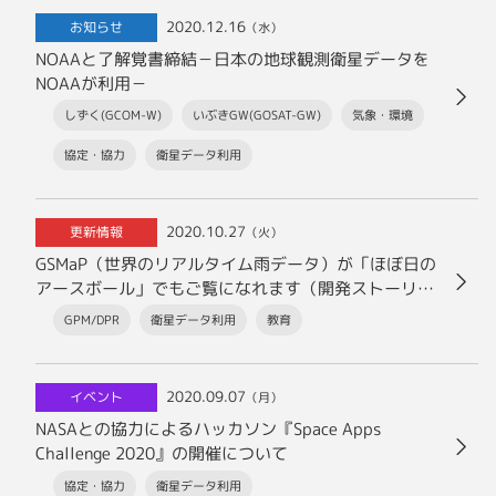
2020.12.16
お知らせ
（水）
NOAAと了解覚書締結－日本の地球観測衛星データを
NOAAが利用－
しずく(GCOM-W)
いぶきGW(GOSAT-GW)
気象・環境
協定・協力
衛星データ利用
2020.10.27
更新情報
（火）
GSMaP（世界のリアルタイム雨データ）が「ほぼ日の
アースボール」でもご覧になれます（開発ストーリ
ー）
GPM/DPR
衛星データ利用
教育
2020.09.07
イベント
（月）
NASAとの協力によるハッカソン『Space Apps
Challenge 2020』の開催について
協定・協力
衛星データ利用