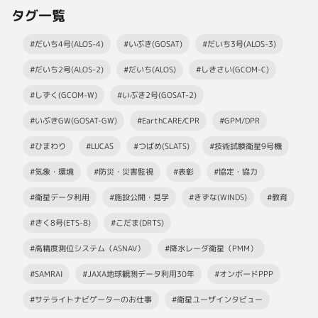
タグ一覧
#だいち4号(ALOS-4)
#いぶき(GOSAT)
#だいち3号(ALOS-3)
#だいち2号(ALOS-2)
#だいち(ALOS)
#しきさい(GCOM-C)
#しずく(GCOM-W)
#いぶき2号(GOSAT-2)
#いぶきGW(GOSAT-GW)
#EarthCARE/CPR
#GPM/DPR
#ひまわり
#LUCAS
#つばめ(SLATS)
#技術試験衛星9号機
#気象・環境
#防災・災害監視
#表彰
#協定・協力
#衛星データ利用
#施設公開・見学
#きずな(WINDS)
#教育
#きく8号(ETS-8)
#こだま(DRTS)
#高精度測位システム（ASNAV）
#降水レーダ衛星（PMM）
#SAMRAI
#JAXA地球観測データ利用30年
#オンボードPPP
#サテライトナビゲーターのお仕事
#衛星ユーザインタビュー