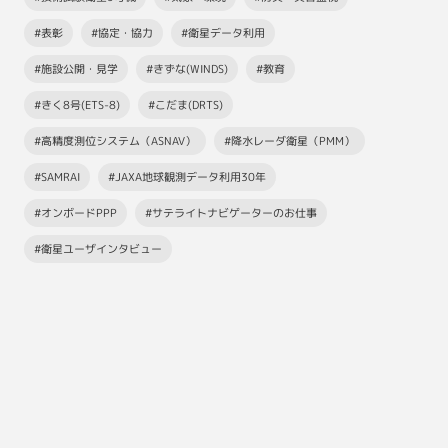
#表彰
#協定・協力
#衛星データ利用
#施設公開・見学
#きずな(WINDS)
#教育
#きく8号(ETS-8)
#こだま(DRTS)
#高精度測位システム（ASNAV）
#降水レーダ衛星（PMM）
#SAMRAI
#JAXA地球観測データ利用30年
#オンボードPPP
#サテライトナビゲーターのお仕事
#衛星ユーザインタビュー