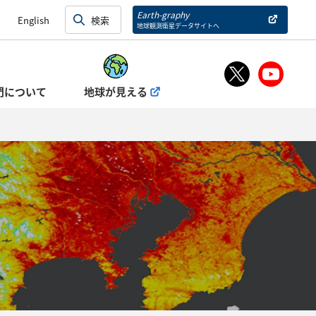
Earth-graphy
English
地球観測衛星データサイトへ
門について
地球が見える