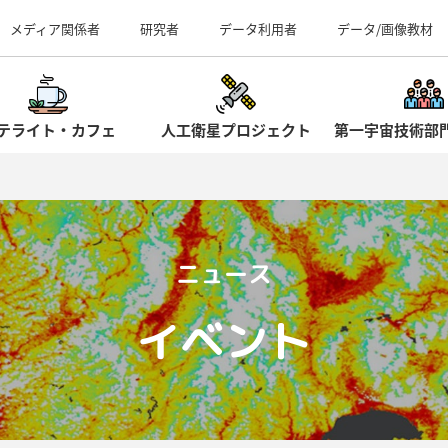
事業所（見学案内）
メディア関係者
研究者
データ利用者
データ/画像教材
テライト・カフェ
人工衛星プロジェクト
第一宇宙技術部
ニュース
イベント