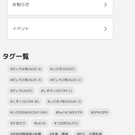
お知らせ
イベント
タグ一覧
#だいち4号(ALOS-4)
#いぶき(GOSAT)
#だいち3号(ALOS-3)
#だいち2号(ALOS-2)
#だいち(ALOS)
#しきさい(GCOM-C)
#しずく(GCOM-W)
#いぶき2号(GOSAT-2)
#いぶきGW(GOSAT-GW)
#EarthCARE/CPR
#GPM/DPR
#ひまわり
#LUCAS
#つばめ(SLATS)
#技術試験衛星9号機
#気象・環境
#防災・災害監視