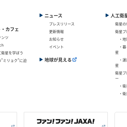
ニュース
人工衛
プレスリリース
衛星の
ト・カフェ
更新情報
衛星プ
テンツ
お知らせ
・地
ch
イベント
・暮
星
工衛星を学ぼう
地球が見える
・運
"ミリョク"に迫
星
衛星プ
ー
・衛
・衛