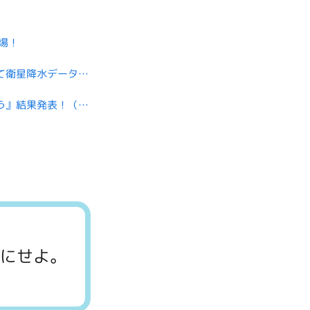
場！
【イベントレポート】フィリピンにて衛星降水データ利用ワークショップ「GPM/PMM Asia-Oceania Workshop 2026」を開催しました！
『みんなの推し衛星画像に投票しよう』結果発表！（後編）
方にせよ。