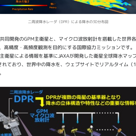
二周波降水レーダ（DPR）による降水の3D分布図
米共同開発のGPM主衛星と、マイクロ波放射計を搭載した世界
、高精度・高頻度観測を目的にする国際協力ミッションです。 
主衛星による情報を基準にJAXAが開発した衛星全球降水マップ
公開されており、世界中の降水を、ウェブサイトでリアルタイム（
。