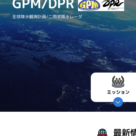
GPM/DPR
全球降水観測計画/二周波降水レーダ
ミッション
最新