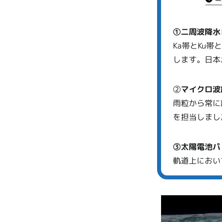
①二周波降水
Ka帯とKu
します。日本
②
マイクロ波
雨粒から常に
を担当しまし
③太陽電池パ
軌道上におい