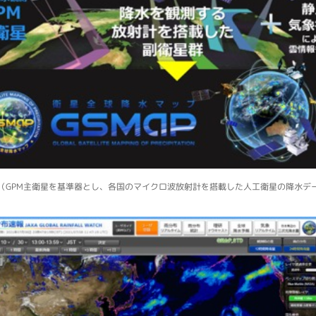
ジ（GPM主衛星を基準器とし、各国のマイクロ波放射計を搭載した人工衛星の降水デ