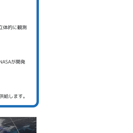
立体的に観測
ASAが開発
供給します。