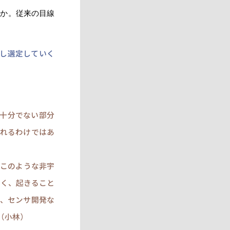
るか。従来の目線
発し選定していく
が十分でない部分
られるわけではあ
。このような非宇
なく、起きること
も、センサ開発な
（小林）