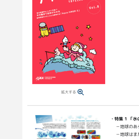
拡大する
・
特集 1 「
－地球のあ
－地球はま