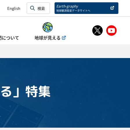
Earth-graphy
English
地球観測衛星データサイトへ
門について
地球が見える
かる」特集