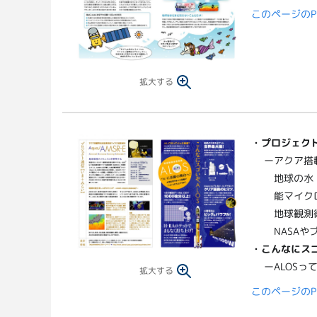
このページのP
拡大する
・
プロジェクト
ーアクア搭載
地球の水
能マイクロ
地球観測
NASA
・こんなにスゴ
ーALOSっ
拡大する
このページのP