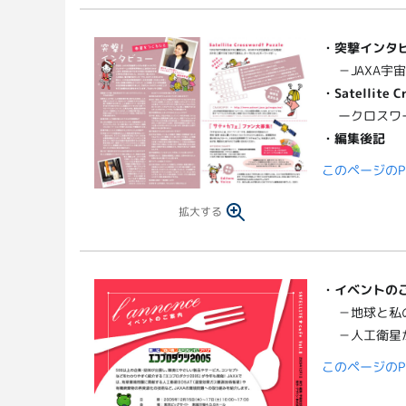
・突撃インタ
－JAXA宇
・Satellite C
ークロスワ
・編集後記
このページのP
拡大する
・
イベントの
－地球と私
－人工衛星
このページのP