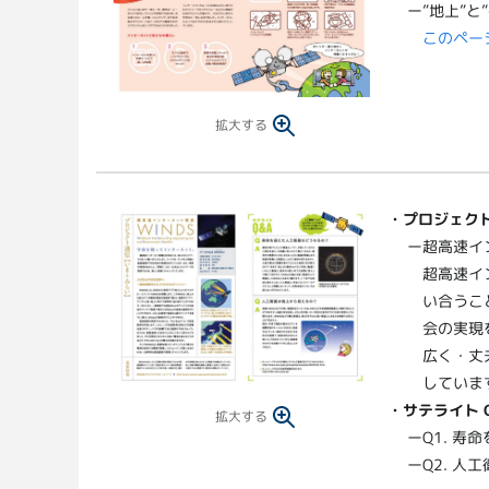
ー”地上”
このペー
拡大する
・
プロジェクト
ー超高速イン
超高速イ
い合うこ
会の実現
広く・丈
していま
・サテライト 
拡大する
ーQ1. 寿
ーQ2. 人