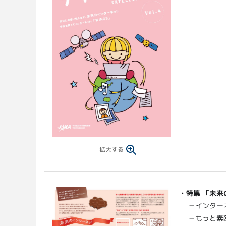
拡大する
・
特集
「未来
－インター
－もっと素