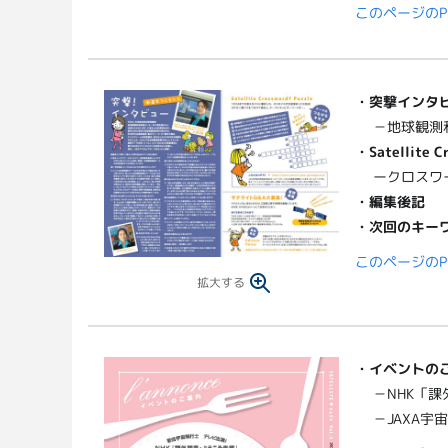
このページのP
・突撃インタ
－地球観測
・Satellite C
ークロスワ
・編集後記
・次回のキー
このページのP
拡大する
・
イベントの
－NHK「
－JAXA