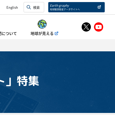
Earth-graphy
English
地球観測衛星データサイトへ
門について
地球が見える
ット」特集