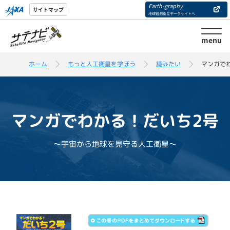
Earth-graphy
サイトマップ
地球観測衛星データサイトへ
menu
ホーム
もっと人工衛星を学ぼう
読みたい
マンガで
マンガでわかる！だいち2号
～宇宙から地球を見守る人工衛星～