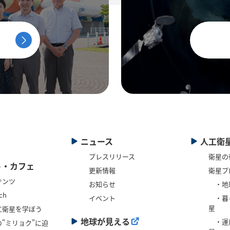
ニュース
人工衛
プレスリリース
衛星の
ト・カフェ
更新情報
衛星プ
テンツ
お知らせ
・地
ch
イベント
・暮
星
工衛星を学ぼう
地球が見える
・運
"ミリョク"に迫