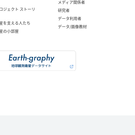
メディア関係者
ロジェクト ストーリ
研究者
データ利用者
星を支える人たち
データ/画像教材
星の小部屋