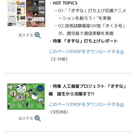
・
HOT TOPICS
－01.“「きずな」打ち上げ応援アニメ
ーションを創ろう！”を実施
－02.技術試験衛星VIII型「きく８号」
が、鹿児島で通信実験を実施
拡大する
・特集 「きずな」打ち上げレポート
このページのPDFをダウンロードする
（3.1MB）
・
特集 人工衛星プロジェクト 「きずな」
編 誕生から活躍まで!!
このページのPDFをダウンロードする
（930KB）
拡大する