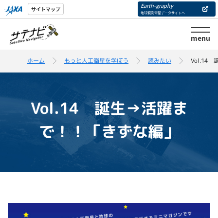
Earth-graphy
サイトマップ
地球観測衛星データサイトへ
menu
ホーム
もっと人工衛星を学ぼう
読みたい
Vol.1
Vol.14 誕生→活躍ま
で！！「きずな編」