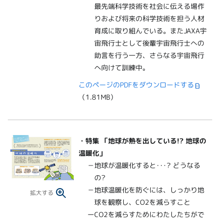
最先端科学技術を社会に伝える場作
りおよび将来の科学技術を担う人材
育成に取り組んでいる。またJAXA宇
宙飛行士として後輩宇宙飛行士への
助言を行う一方、さらなる宇宙飛行
へ向けて訓練中。
このページのPDFをダウンロードする
（1.81MB）
・
特集 「地球が熱を出している!? 地球の
温暖化」
－地球が温暖化すると･･･? どうなる
の?
－地球温暖化を防ぐには、しっかり地
拡大する
球を観察し、CO2を減らすこと
ーCO2を減らすためにわたしたちがで