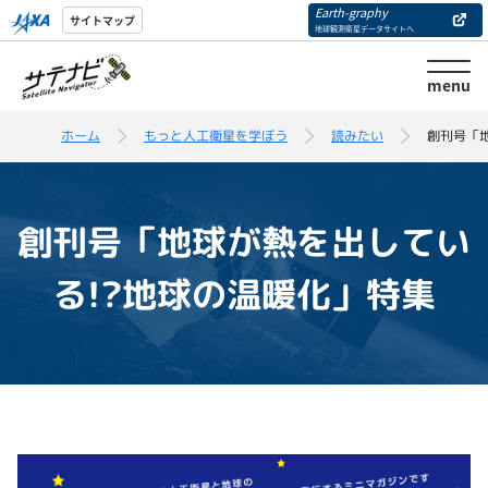
Earth-graphy
サイトマップ
地球観測衛星データサイトへ
menu
ホーム
もっと人工衛星を学ぼう
読みたい
創刊号「
創刊号「地球が熱を出してい
る!?地球の温暖化」特集