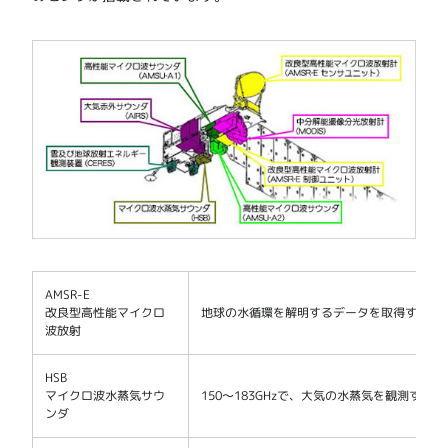
AMSR-E
改良型高性能マイクロ
地球の水循環を解明するデータを取得する。
波放射
HSB
マイクロ波水蒸気サウ
150～183GHzで、大気の水蒸気を観測する。
ンダ