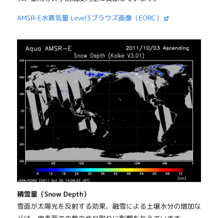
AMSR-E水蒸気量 Level3ブラウズ画像（EORC）
積雪量（Snow Depth）
雪面が太陽光を反射する効果、融雪による土壌水分の増加な