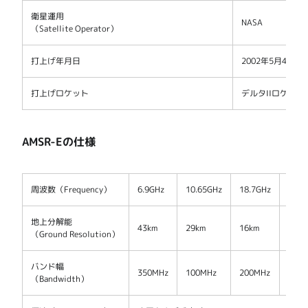
衛星運用
NASA
（Satellite Operator）
打上げ年月日
2002年5月4日
打上げロケット
デルタIIロケット
AMSR-Eの仕様
周波数（Frequency）
6.9GHz
10.65GHz
18.7GHz
23.8
地上分解能
43km
29km
16km
18km
（Ground Resolution）
バンド幅
350MHz
100MHz
200MHz
400
（Bandwidth）