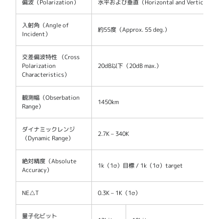
偏波（Polarization）
水平および垂直（Horizontal and Vertical）
入射角（Angle of
約55度（Approx. 55 deg.）
Incident）
交差偏波特性 （Cross
Polarization
20dB以下（20dB max.）
Characteristics）
観測幅（Obserbation
1450km
Range）
ダイナミックレンジ
2.7K – 340K
（Dynamic Range）
絶対精度（Absolute
1k（1σ）目標 / 1k（1σ）target
Accuracy）
NE△T
0.3K – 1K（1σ）
量子化ビット