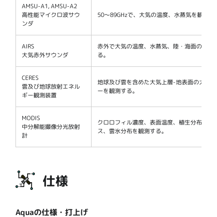
AMSU-A1, AMSU-A2
高性能マイクロ波サウ
50～89GHzで、大気の温度、水蒸気を観測す
ンダ
AIRS
赤外で大気の温度、水蒸気、陸・海面の温度
大気赤外サウンダ
る。
CERES
地球及び雲を含めた大気上層-地表面の大気
雲及び地球放射エネル
ーを観測する。
ギー観測装置
MODIS
クロロフィル濃度、表面温度、植生分布、植
中分解能撮像分光放射
ス、雲氷分布を観測する。
計
仕様
Aquaの仕様・打上げ