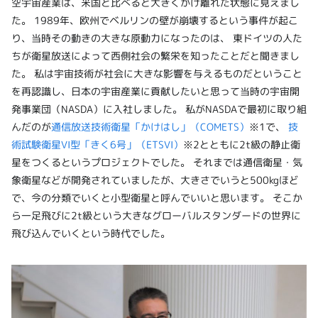
空宇宙産業は、米国と比べると大きくかけ離れた状態に見えまし
た。 1989年、欧州でベルリンの壁が崩壊するという事件が起こ
り、当時その動きの大きな原動力になったのは、 東ドイツの人た
ちが衛星放送によって西側社会の繁栄を知ったことだと聞きまし
た。 私は宇宙技術が社会に大きな影響を与えるものだということ
を再認識し、日本の宇宙産業に貢献したいと思って当時の宇宙開
発事業団（NASDA）に入社しました。 私がNASDAで最初に取り組
んだのが
通信放送技術衛星「かけはし」（COMETS）
※1で、
技
術試験衛星VI型「きく6号」（ETSVI）
※2とともに2t級の静止衛
星をつくるというプロジェクトでした。 それまでは通信衛星・気
象衛星などが開発されていましたが、大きさでいうと500kgほど
で、今の分類でいくと小型衛星と呼んでいいと思います。 そこか
ら一足飛びに2t級という大きなグローバルスタンダードの世界に
飛び込んでいくという時代でした。