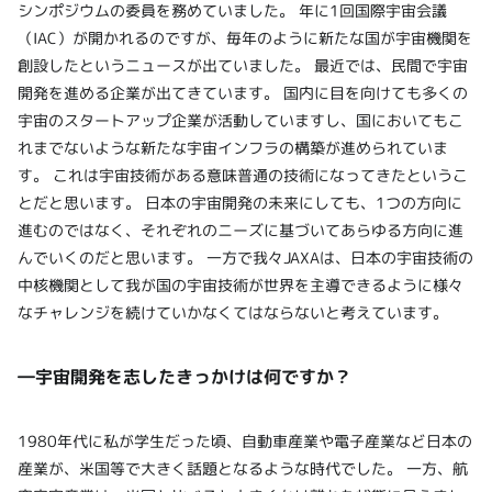
シンポジウムの委員を務めていました。 年に1回国際宇宙会議
（IAC）が開かれるのですが、毎年のように新たな国が宇宙機関を
創設したというニュースが出ていました。 最近では、民間で宇宙
開発を進める企業が出てきています。 国内に目を向けても多くの
宇宙のスタートアップ企業が活動していますし、国においてもこ
れまでないような新たな宇宙インフラの構築が進められていま
す。 これは宇宙技術がある意味普通の技術になってきたというこ
とだと思います。 日本の宇宙開発の未来にしても、1つの方向に
進むのではなく、それぞれのニーズに基づいてあらゆる方向に進
んでいくのだと思います。 一方で我々JAXAは、日本の宇宙技術の
中核機関として我が国の宇宙技術が世界を主導できるように様々
なチャレンジを続けていかなくてはならないと考えています。
―宇宙開発を志したきっかけは何ですか？
1980年代に私が学生だった頃、自動車産業や電子産業など日本の
産業が、米国等で大きく話題となるような時代でした。 一方、航