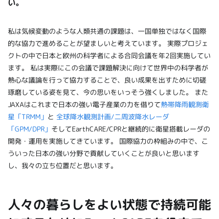
い。
私は気候変動のような人類共通の課題は、一国単独ではなく国際
的な協力で進めることが望ましいと考えています。 実際プロジェ
クトの中で日本と欧州の科学者による合同会議を年2回実施してい
ます。 私は実際にこの会議で課題解決に向けて世界中の科学者が
熱心な議論を行って協力することで、良い成果を出すために切磋
琢磨している姿を見て、今の思いをいっそう強くしました。 また
JAXAはこれまで日本の強い電子産業の力を借りて
熱帯降雨観測衛
星「TRMM」
と
全球降水観測計画/二周波降水レーダ
「GPM/DPR」
そしてEarthCARE/CPRと継続的に衛星搭載レーダの
開発・運用を実施してきています。 国際協力の枠組みの中で、こ
ういった日本の強い分野で貢献していくことが良いと思います
し、我々の立ち位置だと思います。
人々の暮らしをよい状態で持続可能