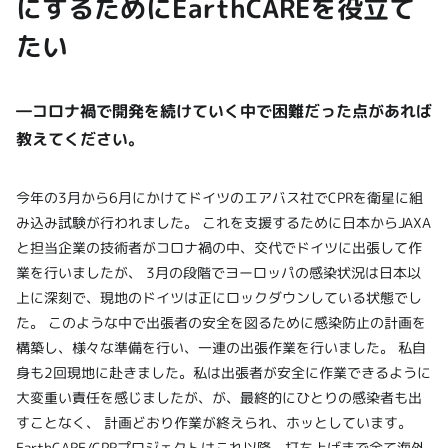
にするためにEarthCAREを役立て
たい
―コロナ禍で開発を続けていく中で困難だった点があれば
教えてください。
今年の3月から6月にかけてドイツのエアバス社でCPRを衛星に組
み込み試験が行われました。 これを支援するために日本からJAXA
と担当企業の技術者がコロナ禍の中、交代でドイツに出張して作
業を行いましたが、 3月の段階でヨーロッパの感染状況は日本以
上に深刻で、現地のドイツは正にロックダウンしている状態でし
た。 このような中で出張者の安全を図るために感染防止の計画を
構築し、様々な準備を行い、一連の出張作業を行いました。 私自
身も2回現地に赴きました。私は出張者が安全に作業できるように
大変重い責任を感じましたが、が、最終的にひとりの感染者も出
すことなく、 計画どおり作業が終えられ、ホッとしています。
EarthCARE/CPRプロジェクトはこれ以降、打ち上げまで全て海外