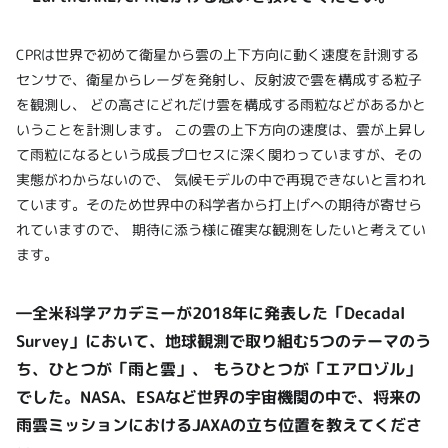
CPRは世界で初めて衛星から雲の上下方向に動く速度を計測する
センサで、衛星からレーダを発射し、反射波で雲を構成する粒子
を観測し、 どの高さにどれだけ雲を構成する雨粒などがあるかと
いうことを計測します。 この雲の上下方向の速度は、雲が上昇し
て雨粒になるという成長プロセスに深く関わっていますが、その
実態がわからないので、 気候モデルの中で再現できないと言われ
ています。そのため世界中の科学者から打上げへの期待が寄せら
れていますので、 期待に添う様に確実な観測をしたいと考えてい
ます。
―全米科学アカデミーが2018年に発表した「Decadal
Survey」において、地球観測で取り組む5つのテーマのう
ち、ひとつが「雨と雲」、 もうひとつが「エアロゾル」
でした。NASA、ESAなど世界の宇宙機関の中で、将来の
雨雲ミッションにおけるJAXAの立ち位置を教えてくださ