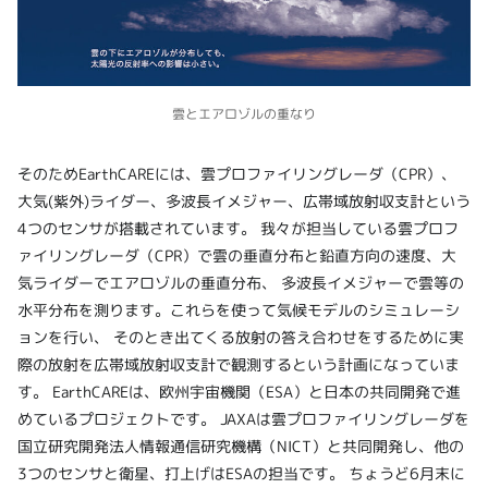
雲とエアロゾルの重なり
そのためEarthCAREには、雲プロファイリングレーダ（CPR）、
大気(紫外)ライダー、多波長イメジャー、広帯域放射収支計という
4つのセンサが搭載されています。 我々が担当している雲プロフ
ァイリングレーダ（CPR）で雲の垂直分布と鉛直方向の速度、大
気ライダーでエアロゾルの垂直分布、 多波長イメジャーで雲等の
水平分布を測ります。これらを使って気候モデルのシミュレーシ
ョンを行い、 そのとき出てくる放射の答え合わせをするために実
際の放射を広帯域放射収支計で観測するという計画になっていま
す。 EarthCAREは、欧州宇宙機関（ESA）と日本の共同開発で進
めているプロジェクトです。 JAXAは雲プロファイリングレーダを
国立研究開発法人情報通信研究機構（NICT）と共同開発し、他の
3つのセンサと衛星、打上げはESAの担当です。 ちょうど6月末に