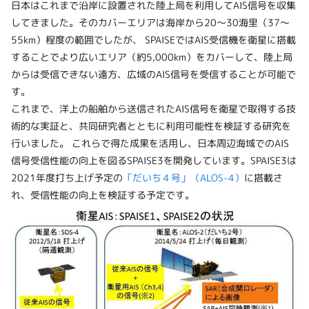
日本はこれまで沿岸に設置された陸上局を利用してAIS信号を収集
してきました。そのカバーエリアは海岸から20～30海里（37～
55km）程度の範囲でしたが、 SPAISEではAIS受信機を衛星に搭載
することでより広いエリア（約5,000km）をカバーして、陸上局
からは受信できない遠方、広域のAIS信号を受信することが可能で
す。
これまで、洋上の船舶から送信されたAIS信号を衛星で取得する技
術的な実証と、共同研究者とともに利用可能性を検証する研究を
行いました。 これらで得た成果を活用し、日本周辺海域でのAIS
信号受信性能の向上を図るSPAISE3を開発しています。SPAISE3は
2021年度打ち上げ予定の
「だいち４号」（ALOS-4）
に搭載さ
れ、受信性能の向上を検証する予定です。