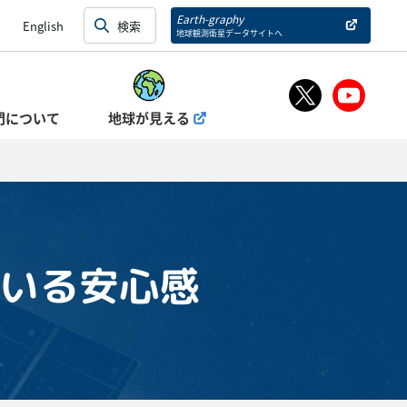
Earth-graphy
English
地球観測衛星データサイトへ
門について
地球が見える
にいる安心感