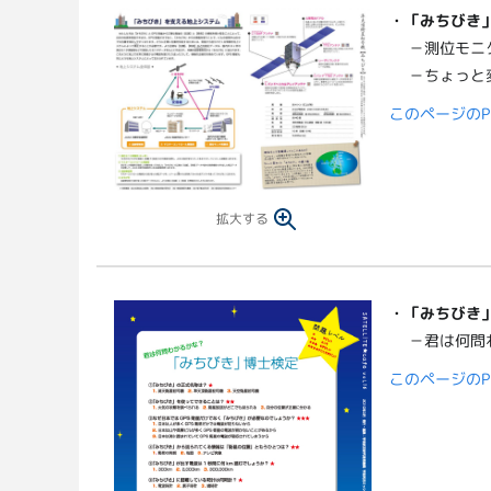
・
「みちびき
－測位モニ
－ちょっと
このページのP
拡大する
・
「みちびき
－君は何問
このページのP