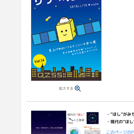
拡大する
・
”ほし”が
・現代の”ほし
このページのP