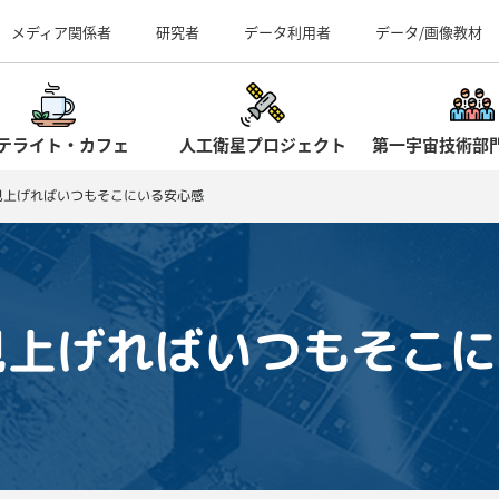
事業所（見学案内）
メディア関係者
研究者
データ利用者
データ/画像教材
テライト・カフェ
人工衛星プロジェクト
第一宇宙技術部
6 見上げればいつもそこにいる安心感
6 見上げればいつもそこ