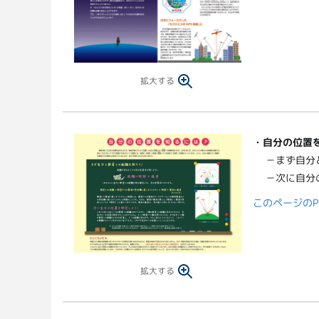
拡大する
・
自分の位置
－まず自分
－次に自分
このページのP
拡大する