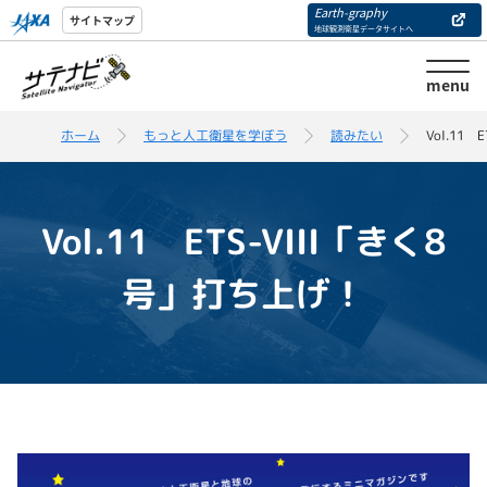
Earth-graphy
サイトマップ
地球観測衛星データサイトへ
menu
ホーム
もっと人工衛星を学ぼう
読みたい
Vol.11
Vol.11 ETS-VIII「きく8
号」打ち上げ！