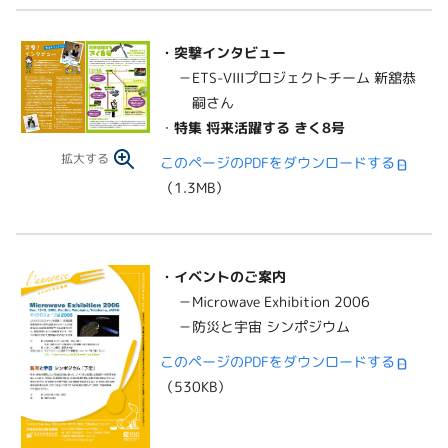
・突撃インタビュー
－ETS-VIIIプロジェクトチーム 新舘恭
嗣さん
・
特集 将来活躍する きく8号
拡大する
このページのPDFをダウンロードする
（1.3MB）
・
イベントのご案内
－Microwave Exhibition 2006
－防災と宇宙 シンポジウム
このページのPDFをダウンロードする
（530KB）