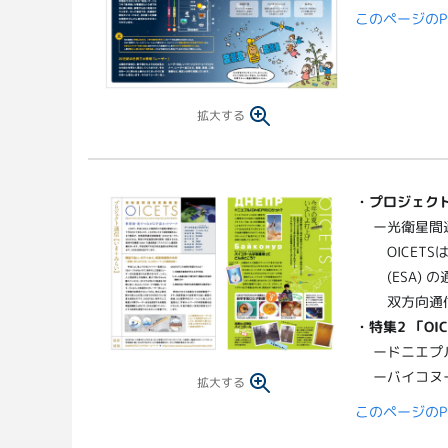
このページのP
拡大する
・
プロジェクト
ー光衛星間通
OICE
(ESA
双方向通
・
特集2 「O
ードニエプル
ーバイコヌ
拡大する
このページのP