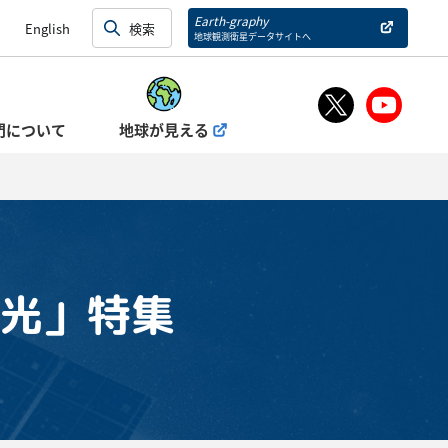
Earth-graphy
English
地球観測衛星データサイトへ
門について
地球が見える
の光」特集