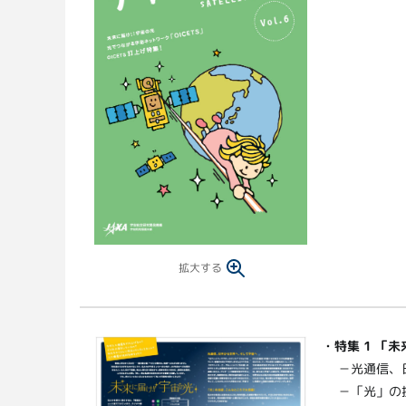
拡大する
・
特集 1 「未
－光通信、
－「光」の