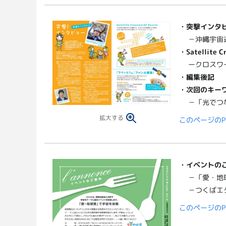
・突撃インタ
－沖縄宇宙
・Satellite C
ークロスワ
・編集後記
・次回のキー
－「光でつ
拡大する
このページのP
・
イベントの
－「愛・地
－つくばエ
このページのP