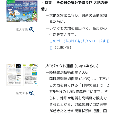
・
特集 「その日の気分で違う!? 大地の表
情」
－大地を常に見守り、最新の表情を知
るために。
ーいつでも大地を見比べて、私たちの
拡大する
生活を支えます。
このページのPDFをダウンロードする
（2.90MB）
・
プロジェクト通信 [いま+みらい]
ー陸域観測技術衛星 ALOS
陸域観測技術衛星 (ALOS) は、宇宙か
ら大地を見分ける「科学の目」で、2
万5千分の1地図作成を行います。さ
拡大する
らに、地形や地質を高精度で観測で
きることから、地域観測や自然災害
が起きたときの災害状況の把握、国