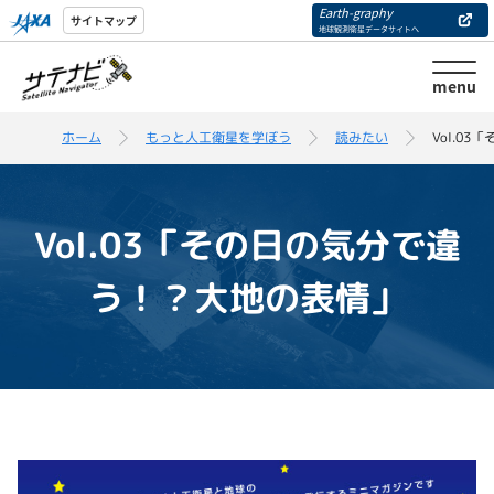
Earth-graphy
サイトマップ
地球観測衛星データサイトへ
menu
ホーム
もっと人工衛星を学ぼう
読みたい
Vol.0
Vol.03「その日の気分で違
う！？大地の表情」