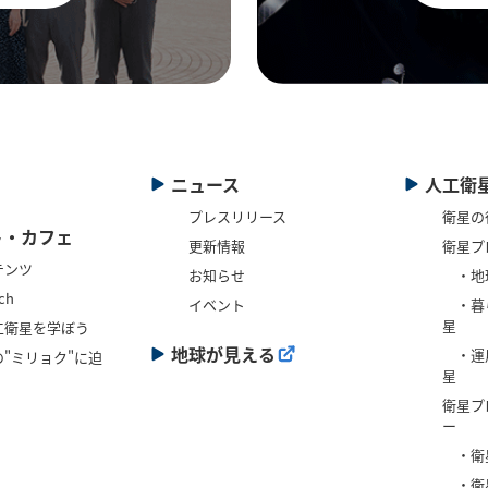
ニュース
人工衛
プレスリリース
衛星の
ト・カフェ
更新情報
衛星プ
テンツ
お知らせ
・地
ch
イベント
・暮
星
工衛星を学ぼう
地球が見える
・運
"ミリョク"に迫
星
衛星プ
ー
・衛
・衛