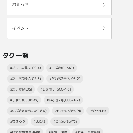
お知らせ
イベント
タグ一覧
#だいち4号(ALOS-4)
#いぶき(GOSAT)
#だいち3号(ALOS-3)
#だいち2号(ALOS-2)
#だいち(ALOS)
#しきさい(GCOM-C)
#しずく(GCOM-W)
#いぶき2号(GOSAT-2)
#いぶきGW(GOSAT-GW)
#EarthCARE/CPR
#GPM/DPR
#ひまわり
#LUCAS
#つばめ(SLATS)
#技術試験衛星9号機
#気象・環境
#防災・災害監視