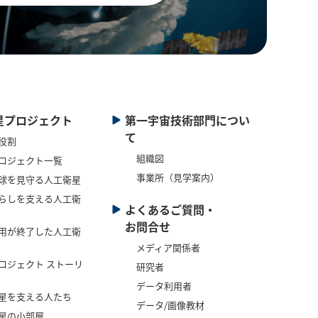
星プロジェクト
第一宇宙技術部門につい
て
役割
組織図
ロジェクト一覧
事業所（見学案内）
球を見守る人工衛星
らしを支える人工衛
よくあるご質問・
お問合せ
用が終了した人工衛
メディア関係者
ロジェクト ストーリ
研究者
データ利用者
星を支える人たち
データ/画像教材
星の小部屋