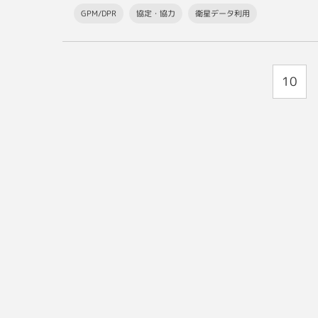
GPM/DPR
協定・協力
衛星データ利用
10