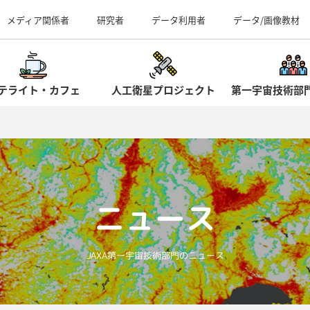
事業所（見学案内）
メディア関係者
研究者
データ利用者
データ/画像教材
テライト・カフェ
人工衛星プロジェクト
第一宇宙技術部
ニュース
JAXA第一宇宙技術部門のニュース