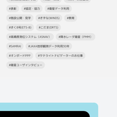
#表彰
#協定・協力
#衛星データ利用
#施設公開・見学
#きずな(WINDS)
#教育
#きく8号(ETS-8)
#こだま(DRTS)
#高精度測位システム（ASNAV）
#降水レーダ衛星（PMM）
#SAMRAI
#JAXA地球観測データ利用30年
#オンボードPPP
#サテライトナビゲーターのお仕事
#衛星ユーザインタビュー