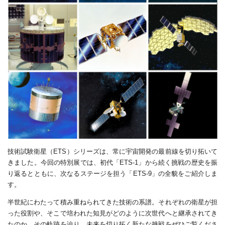
技術試験衛星（ETS）シリーズは、常に宇宙開発の最前線を切り拓いて
きました。今回の特別展では、初代「ETS-1」から続く挑戦の歴史を振
り返るとともに、次なるステージを担う「ETS-9」の全貌をご紹介しま
す。
半世紀にわたって積み重ねられてきた技術の系譜。それぞれの衛星が担
った役割や、そこで培われた知見がどのように次世代へと継承されてき
たのか。その軌跡を辿り、未来を切り拓く新たな挑戦をぜひご覧くださ