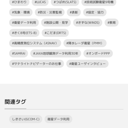
#ひまわり
#LUCAS
#つばめ(SLATS)
#技術試験衛星9号機
#気象・環境
#防災・災害監視
#表彰
#協定・協力
#衛星データ利用
#施設公開・見学
#きずな(WINDS)
#教育
#きく8号(ETS-8)
#こだま(DRTS)
#高精度測位システム（ASNAV）
#降水レーダ衛星（PMM）
#SAMRAI
#JAXA地球観測データ利用30年
#オンボードPPP
#サテライトナビゲーターのお仕事
#衛星ユーザインタビュー
関連タグ
しきさい(GCOM-C)
衛星データ利用