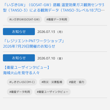
「いぶきGW」（GOSAT-GW）搭載 温室効果ガス観測センサ3
型（TANSO-3）による観測データ（TANSO-3レベル1Bプロダ
クト）の
#いぶきGW(GOSAT-GW)
#衛星データ利用
一般提供開始について
お知らせ
2026.07.13
（月）
「レジリエントPNTワークショップ」
2026年7月29日開催のお知らせ
お知らせ
2026.07.10
（金）
【衛星ユーザインタビュー】
海域火山を見守る人々
#しきさい(GCOM-C)
#防災・災害監視
#協定・協力
#衛星データ利用
#衛星ユーザインタビュー