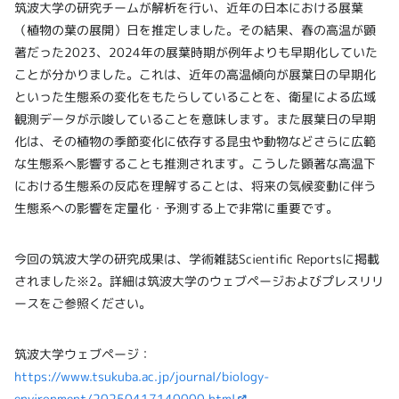
筑波大学の研究チームが解析を行い、近年の日本における展葉
（植物の葉の展開）日を推定しました。その結果、春の高温が顕
著だった2023、2024年の展葉時期が例年よりも早期化していた
ことが分かりました。これは、近年の高温傾向が展葉日の早期化
といった生態系の変化をもたらしていることを、衛星による広域
観測データが示唆していることを意味します。また展葉日の早期
化は、その植物の季節変化に依存する昆虫や動物などさらに広範
な生態系へ影響することも推測されます。こうした顕著な高温下
における生態系の反応を理解することは、将来の気候変動に伴う
生態系への影響を定量化・予測する上で非常に重要です。
今回の筑波大学の研究成果は、学術雑誌Scientific Reportsに掲載
されました※2。詳細は筑波大学のウェブページおよびプレスリリ
ースをご参照ください。
筑波大学ウェブページ：
https://www.tsukuba.ac.jp/journal/biology-
environment/20250417140000.html