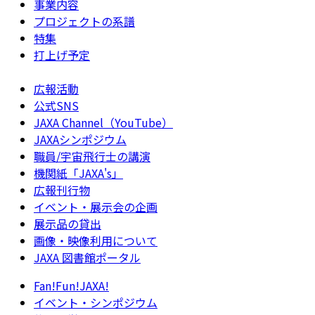
事業内容
プロジェクトの系譜
特集
打上げ予定
広報活動
公式SNS
JAXA Channel（YouTube）
JAXAシンポジウム
職員/宇宙飛行士の講演
機関紙「JAXA's」
広報刊行物
イベント・展示会の企画
展示品の貸出
画像・映像利用について
JAXA 図書館ポータル
Fan!Fun!JAXA!
イベント・シンポジウム