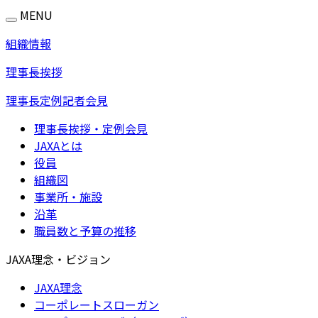
MENU
組織情報
理事長挨拶
理事長定例記者会見
理事長挨拶・定例会見
JAXAとは
役員
組織図
事業所・施設
沿革
職員数と予算の推移
JAXA理念・ビジョン
JAXA理念
コーポレートスローガン