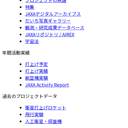
特集
JAXAデジタルアーカイブス
だいち写真ギャラリー
観測・研究成果データベース
JAXAリポジトリ / AIREX
宇宙法
年間活動実績
打上げ予定
打上げ実績
航空機実験
JAXA Activity Report
過去のプロジェクトデータ
衛星打上げロケット
飛行実験
人工衛星・探査機