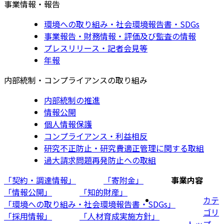
事業情報・報告
環境への取り組み・社会環境報告書・SDGs
事業報告・財務情報・評価及び監査の情報
プレスリリース・記者会見等
年報
内部統制・コンプライアンスの取り組み
内部統制の推進
情報公開
個人情報保護
コンプライアンス・利益相反
研究不正防止・研究費適正管理に関する取組
過大請求問題再発防止への取組
「契約・調達情報」
「寄附金」
事業内容
「情報公開」
「知的財産」
カテ
「環境への取り組み・社会環境報告書・SDGs」
ゴリ
「採用情報」
「人材育成実施方針」
トップ