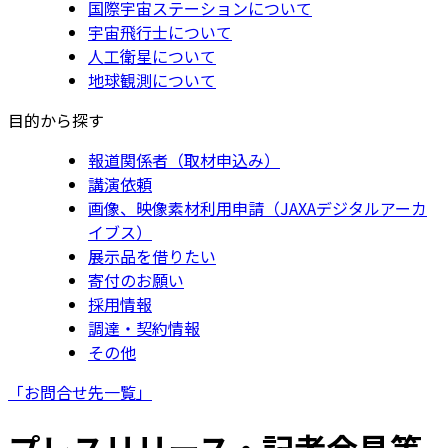
国際宇宙ステーションについて
宇宙飛行士について
人工衛星について
地球観測について
目的から探す
報道関係者（取材申込み）
講演依頼
画像、映像素材利用申請（JAXAデジタルアーカ
イブス）
展示品を借りたい
寄付のお願い
採用情報
調達・契約情報
その他
「お問合せ先一覧」