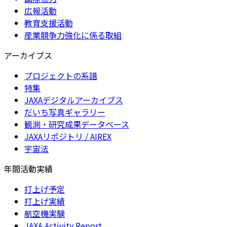
広報活動
教育支援活動
産業競争力強化に係る取組
アーカイブス
プロジェクトの系譜
特集
JAXAデジタルアーカイブス
だいち写真ギャラリー
観測・研究成果データベース
JAXAリポジトリ / AIREX
宇宙法
年間活動実績
打上げ予定
打上げ実績
航空機実験
JAXA Activity Report