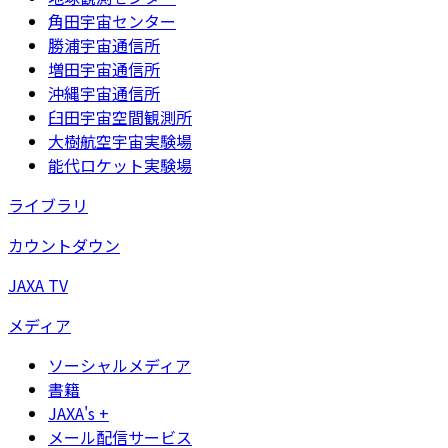
角田宇宙センター
勝浦宇宙通信所
増田宇宙通信所
沖縄宇宙通信所
臼田宇宙空間観測所
大樹航空宇宙実験場
能代ロケット実験場
ライブラリ
カウントダウン
JAXA TV
メディア
ソーシャルメディア
書籍
JAXA's +
メール配信サービス