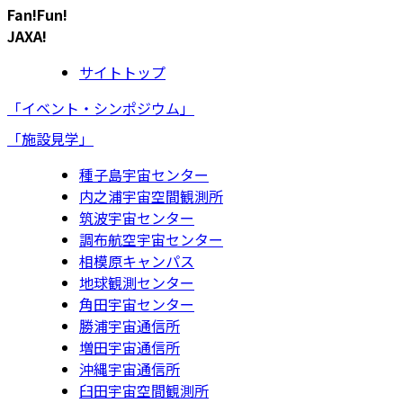
Fan!Fun!
JAXA!
サイトトップ
「イベント・シンポジウム」
「施設見学」
種子島宇宙センター
内之浦宇宙空間観測所
筑波宇宙センター
調布航空宇宙センター
相模原キャンパス
地球観測センター
角田宇宙センター
勝浦宇宙通信所
増田宇宙通信所
沖縄宇宙通信所
臼田宇宙空間観測所