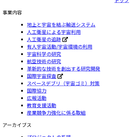
事業内容
地上と宇宙を結ぶ輸送システム
人工衛星による宇宙利用
人工衛星の追跡
有人宇宙活動/宇宙環境の利用
宇宙科学の研究
航空技術の研究
革新的な技術を創出する研究開発
国際宇宙探査
スペースデブリ（宇宙ゴミ）対策
国際協力
広報活動
教育支援活動
産業競争力強化に係る取組
アーカイブス
プロジェクトの系譜