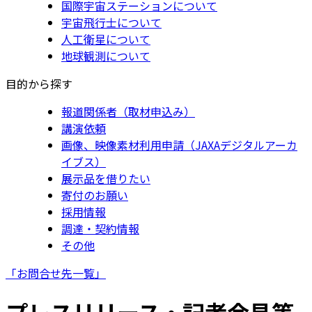
国際宇宙ステーションについて
宇宙飛行士について
人工衛星について
地球観測について
目的から探す
報道関係者（取材申込み）
講演依頼
画像、映像素材利用申請（JAXAデジタルアーカ
イブス）
展示品を借りたい
寄付のお願い
採用情報
調達・契約情報
その他
「お問合せ先一覧」