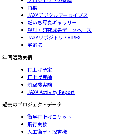
特集
JAXAデジタルアーカイブス
だいち写真ギャラリー
観測・研究成果データベース
JAXAリポジトリ / AIREX
宇宙法
年間活動実績
打上げ予定
打上げ実績
航空機実験
JAXA Activity Report
過去のプロジェクトデータ
衛星打上げロケット
飛行実験
人工衛星・探査機