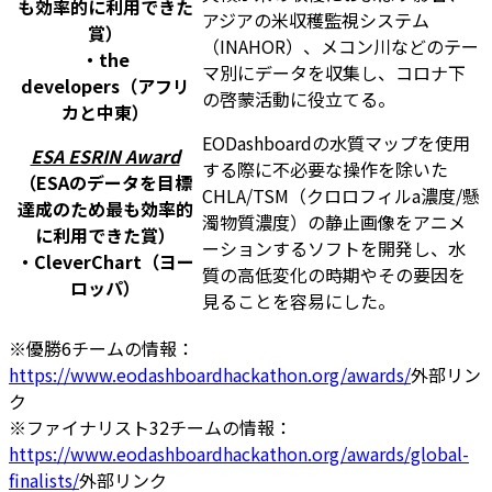
も効率的に利用できた
アジアの米収穫監視システム
賞）
（INAHOR）、メコン川などのテー
・the
マ別にデータを収集し、コロナ下
developers（アフリ
の啓蒙活動に役立てる。
カと中東）
EODashboardの水質マップを使用
ESA ESRIN Award
する際に不必要な操作を除いた
（ESAのデータを目標
CHLA/TSM（クロロフィルa濃度/懸
達成のため最も効率的
濁物質濃度）の静止画像をアニメ
に利用できた賞）
ーションするソフトを開発し、水
・CleverChart（ヨー
質の高低変化の時期やその要因を
ロッパ）
見ることを容易にした。
※優勝6チームの情報：
https://www.eodashboardhackathon.org/awards/
外部リン
ク
※ファイナリスト32チームの情報：
https://www.eodashboardhackathon.org/awards/global-
finalists/
外部リンク