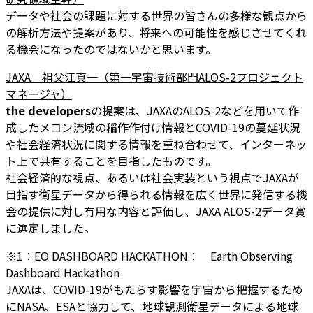
データや社会の課題に対する世界の皆さんの多様な観点から
の解析方法や提案があり、将来への可能性を感じさせてくれ
る機会になったのではないかと思います。
JAXA 祖父江真一（第一宇宙技術部門ALOS-2プロジェクト
マネージャ）
the developers
の提案は、JAXAのALOS-2などを用いて作
成したメコン流域の稲作作付け情報とCOVID-19の蔓延状況
や社会経済状況に関する情報を重ね合わせて、インターネッ
ト上で共有することを目指したものです。
社会経済的な視点、あるいは社会実装という視点でJAXAが
目指す衛星データから得られる情報を広く世界に発信する機
会の提供に対し有用な内容と評価し、JAXA ALOS-2データ賞
に選定しました。
※1：EO DASHBOARD HACKATHON： Earth Observing
Dashboard Hackathon
JAXAは、COVID-19がもたらす影響を宇宙から把握するため
にNASA、ESAと協力して、地球観測衛星データによる地球