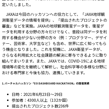
定いたしました。
JAXAは今回のハッカソンへの協力として、「JAXA地球観
測衛星データの情報を提供」、「提出されたプロジェクトの
審査」などを実施。JAXAの地球観測衛星データを、衛星デ
ータを利用する分野の方々だけでなく、普段は同データを利
用する機会が少ない分野の方々（例：プログラマー、デザイ
ナー、芸術家、大学生など）も含め、世界に広く知ってもら
う機会となりました。これを契機に、JAXA衛星データが、
さらなる利用拡大と社会課題の解決に寄与できるように取り
組んでまいります。また、JAXAでは、COVID-19による地球
環境等の変化を継続して解析し、社会科学等の多様な分野に
おける専門家と今後も協力、連携していきます。
1. バーチャルハッカソン「EO DASHBOARD HACKATHON」の開催実績
日時：2021年6月23日～29日
参加者：4300人以上（132か国）
提出されたプロジェクト数236件