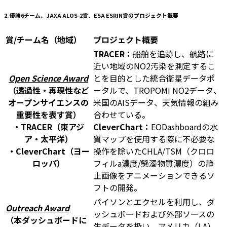
2. 優勝6チーム、JAXA ALOS-2賞、ESA ESRIN賞のプロジェクト概要
賞/チーム名（地域）
プロジェクト概要
TRACER：
船舶を追跡し、航路に
近い地域のNO2汚染を測定するこ
Open Science Award
とを目的とした統合衛星データポ
（透過性・再現性など
ータルで、TROPOMI NO2データ、
オープンサイエンスの
米国のAISデータ、天気情報の組み
重要性を表す賞）
合わせている。
・TRACER（東アジ
CleverChart：
EODashboardの水
ア・太平洋）
質マップを使用する際に不必要な
・CleverChart（ヨー
操作を除いたCHLA/TSM（クロロ
ロッパ）
フィルa濃度/懸濁物質濃度）の静
止画像をアニメーションできるソ
フトの開発。
パイソンとエクセルを利用し、ダ
Outreach Award
ッシュボードおよび外部ソースの
（本ダッシュボードに
生データを扱い、アメリカ（LA）