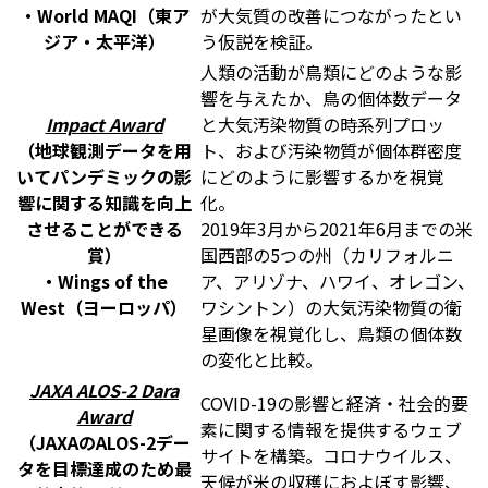
・World MAQI（東ア
が大気質の改善につながったとい
ジア・太平洋）
う仮説を検証。
人類の活動が鳥類にどのような影
響を与えたか、鳥の個体数データ
Impact Award
と大気汚染物質の時系列プロッ
（地球観測データを用
ト、および汚染物質が個体群密度
いてパンデミックの影
にどのように影響するかを視覚
響に関する知識を向上
化。
させることができる
2019年3月から2021年6月までの米
賞）
国西部の5つの州（カリフォルニ
・Wings of the
ア、アリゾナ、ハワイ、オレゴン、
West（ヨーロッパ）
ワシントン）の大気汚染物質の衛
星画像を視覚化し、鳥類の個体数
の変化と比較。
JAXA ALOS-2 Dara
COVID-19の影響と経済・社会的要
Award
素に関する情報を提供するウェブ
（JAXAのALOS-2デー
サイトを構築。コロナウイルス、
タを目標達成のため最
天候が米の収穫におよぼす影響、