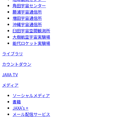
角田宇宙センター
勝浦宇宙通信所
増田宇宙通信所
沖縄宇宙通信所
臼田宇宙空間観測所
大樹航空宇宙実験場
能代ロケット実験場
ライブラリ
カウントダウン
JAXA TV
メディア
ソーシャルメディア
書籍
JAXA's +
メール配信サービス