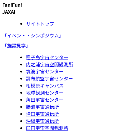
Fan!Fun!
JAXA!
サイトトップ
「イベント・シンポジウム」
「施設見学」
種子島宇宙センター
内之浦宇宙空間観測所
筑波宇宙センター
調布航空宇宙センター
相模原キャンパス
地球観測センター
角田宇宙センター
勝浦宇宙通信所
増田宇宙通信所
沖縄宇宙通信所
臼田宇宙空間観測所