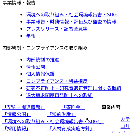
事業情報・報告
環境への取り組み・社会環境報告書・SDGs
事業報告・財務情報・評価及び監査の情報
プレスリリース・記者会見等
年報
内部統制・コンプライアンスの取り組み
内部統制の推進
情報公開
個人情報保護
コンプライアンス・利益相反
研究不正防止・研究費適正管理に関する取組
過大請求問題再発防止への取組
「契約・調達情報」
「寄附金」
事業内容
「情報公開」
「知的財産」
カテ
「環境への取り組み・社会環境報告書・SDGs」
ゴリ
「採用情報」
「人材育成実施方針」
トップ