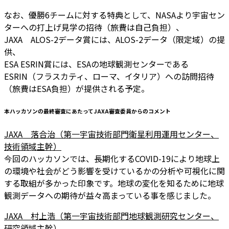
なお、優勝6チームに対する特典として、NASAより宇宙セン
ターへの打上げ見学の招待（旅費は自己負担）、
JAXA ALOS-2データ賞には、ALOS-2データ（限定域）の提
供、
ESA ESRIN賞には、ESAの地球観測センターである
ESRIN（フラスカティ、ローマ、イタリア）への訪問招待
（旅費はESA負担）が提供される予定。
本ハッカソンの最終審査にあたってJAXA審査委員からのコメント
JAXA 落合治（第一宇宙技術部門衛星利用運用センター、
技術領域主幹）
今回のハッカソンでは、長期化するCOVID-19により地球上
の環境や社会がどう影響を受けているかの分析や可視化に関
する取組が多かった印象です。地球の変化を知るために地球
観測データへの期待が益々高まっている事を感じました。
JAXA 村上浩（第一宇宙技術部門地球観測研究センター、
研究領域主幹）