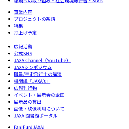
環境への取り組み・社会環境報告書・SDGs
事業内容
プロジェクトの系譜
特集
打上げ予定
広報活動
公式SNS
JAXA Channel（YouTube）
JAXAシンポジウム
職員/宇宙飛行士の講演
機関紙「JAXA's」
広報刊行物
イベント・展示会の企画
展示品の貸出
画像・映像利用について
JAXA 図書館ポータル
Fan!Fun!JAXA!