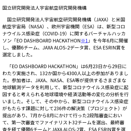
国立研究開発法人宇宙航空研究開発機構
国立研究開発法人宇宙航空研究開発機構（JAXA）と米国
航空宇宙局（NASA）、欧州宇宙機関（ESA）は、新型コロ
ナウイルス感染症（COVID-19）に関するバーチャルハッカ
ソン「EO DASHBOARD HACKATHON
※1
」を今年6月に開催
し、優勝6チーム、JAXA ALOS-2データ賞、ESA ESRIN賞を
選定しました。
「EO DASHBOARD HACKATHON」は6月23日から29日に
わたり実施され、132か国から4300人以上の参加がありまし
た。参加者は、JAXA、NASA、ESA等が提供するさまざまな
地球観測データを利用して、新型コロナウイルス感染症に起
因すると考えられる地球環境や経済活動等の変化の分析を行
いました。そして、その中から、新型コロナウイルス感染症
がもたらす課題に対して236件の解決策（プロジェクト）が
提出があり、7月から8月にかけて行った2段階審査におい
て、第一次審査でファイナリスト32チームを選出、最終審
査を経て優勝6チームとJAXA ALOS-2賞、ESA ESRIN賞を選