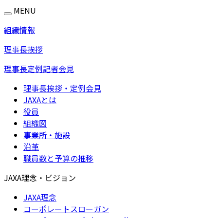
MENU
組織情報
理事長挨拶
理事長定例記者会見
理事長挨拶・定例会見
JAXAとは
役員
組織図
事業所・施設
沿革
職員数と予算の推移
JAXA理念・ビジョン
JAXA理念
コーポレートスローガン