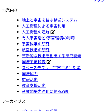
事業内容
地上と宇宙を結ぶ輸送システム
人工衛星による宇宙利用
人工衛星の追跡
有人宇宙活動/宇宙環境の利用
宇宙科学の研究
航空技術の研究
革新的な技術を創出する研究開発
国際宇宙探査
スペースデブリ（宇宙ゴミ）対策
国際協力
広報活動
教育支援活動
産業競争力強化に係る取組
アーカイブス
プロジェクトの系譜