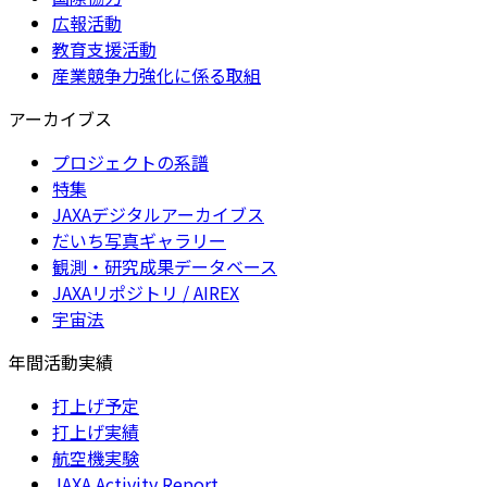
広報活動
教育支援活動
産業競争力強化に係る取組
アーカイブス
プロジェクトの系譜
特集
JAXAデジタルアーカイブス
だいち写真ギャラリー
観測・研究成果データベース
JAXAリポジトリ / AIREX
宇宙法
年間活動実績
打上げ予定
打上げ実績
航空機実験
JAXA Activity Report