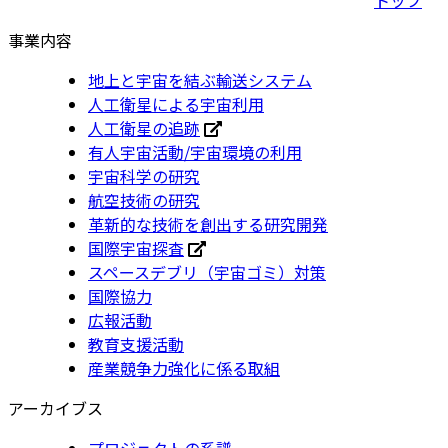
事業内容
地上と宇宙を結ぶ輸送システム
人工衛星による宇宙利用
人工衛星の追跡
有人宇宙活動/宇宙環境の利用
宇宙科学の研究
航空技術の研究
革新的な技術を創出する研究開発
国際宇宙探査
スペースデブリ（宇宙ゴミ）対策
国際協力
広報活動
教育支援活動
産業競争力強化に係る取組
アーカイブス
プロジェクトの系譜