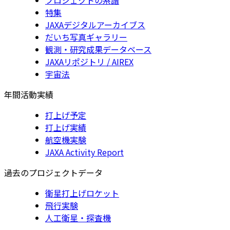
特集
JAXAデジタルアーカイブス
だいち写真ギャラリー
観測・研究成果データベース
JAXAリポジトリ / AIREX
宇宙法
年間活動実績
打上げ予定
打上げ実績
航空機実験
JAXA Activity Report
過去のプロジェクトデータ
衛星打上げロケット
飛行実験
人工衛星・探査機