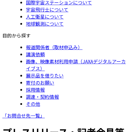
国際宇宙ステーションについて
宇宙飛行士について
人工衛星について
地球観測について
目的から探す
報道関係者（取材申込み）
講演依頼
画像、映像素材利用申請（JAXAデジタルアーカ
イブス）
展示品を借りたい
寄付のお願い
採用情報
調達・契約情報
その他
「お問合せ先一覧」