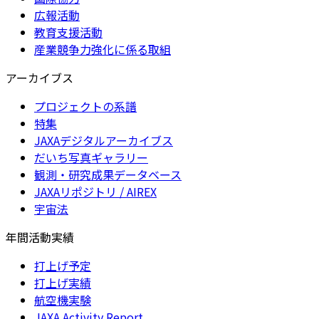
広報活動
教育支援活動
産業競争力強化に係る取組
アーカイブス
プロジェクトの系譜
特集
JAXAデジタルアーカイブス
だいち写真ギャラリー
観測・研究成果データベース
JAXAリポジトリ / AIREX
宇宙法
年間活動実績
打上げ予定
打上げ実績
航空機実験
JAXA Activity Report