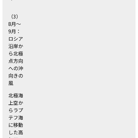
（3）
8月～
9月：
ロシア
沿岸か
ら北極
点方向
への沖
向きの
風
北極海
上空か
らラプ
テフ海
に移動
した高