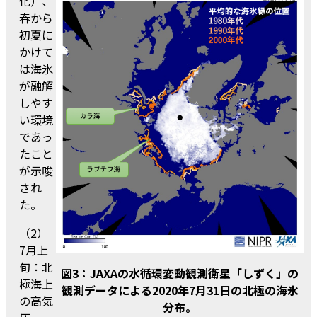
化）、
春から
初夏に
かけて
は海氷
が融解
しやす
い環境
であっ
たこと
が示唆
され
た。
（2）
7月上
旬：北
図3：JAXAの水循環変動観測衛星「しずく」の
極海上
観測データによる2020年7月31日の北極の海氷
の高気
分布。