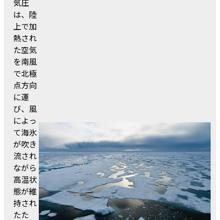
気圧
は、陸
上で加
熱され
た空気
を南風
で北極
点方向
に運
び、風
によっ
て海氷
が吹き
流され
ながら
高温状
態が維
持され
たた