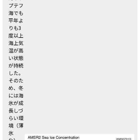
プテフ
海でも
平年よ
りも3
度以上
海上気
温が高
い状態
が持続
した。
そのた
め、冬
には海
氷が成
長しづ
らい環
境（薄
氷