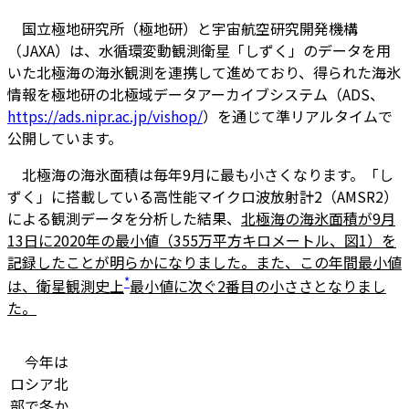
国立極地研究所（極地研）と宇宙航空研究開発機構
（JAXA）は、水循環変動観測衛星「しずく」のデータを用
いた北極海の海氷観測を連携して進めており、得られた海氷
情報を極地研の北極域データアーカイブシステム（ADS、
https://ads.nipr.ac.jp/vishop/
）を通じて準リアルタイムで
公開しています。
北極海の海氷面積は毎年9月に最も小さくなります。「し
ずく」に搭載している高性能マイクロ波放射計2（AMSR2）
による観測データを分析した結果、
北極海の海氷面積が9月
13日に2020年の最小値（355万平方キロメートル、図1）を
記録したことが明らかになりました。また、この年間最小値
*
は、衛星観測史上
最小値に次ぐ2番目の小ささとなりまし
た。
今年は
ロシア北
部で冬か