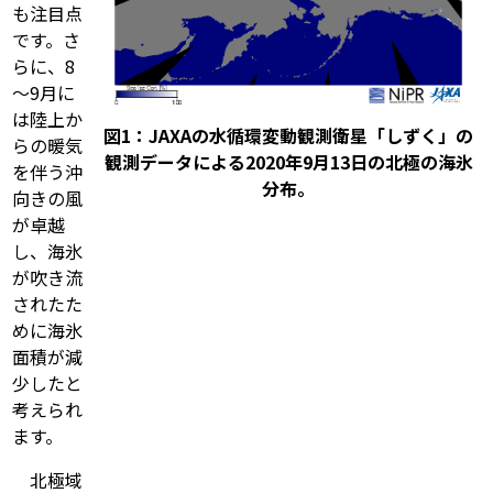
も注目点
です。さ
らに、8
～9月に
は陸上か
図1：JAXAの水循環変動観測衛星「しずく」の
らの暖気
観測データによる2020年9月13日の北極の海氷
を伴う沖
分布。
向きの風
が卓越
し、海氷
が吹き流
されたた
めに海氷
面積が減
少したと
考えられ
ます。
北極域