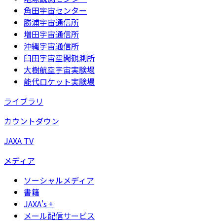
角田宇宙センター
勝浦宇宙通信所
増田宇宙通信所
沖縄宇宙通信所
臼田宇宙空間観測所
大樹航空宇宙実験場
能代ロケット実験場
ライブラリ
カウントダウン
JAXA TV
メディア
ソーシャルメディア
書籍
JAXA's +
メール配信サービス