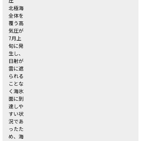
圧
北極海
全体を
覆う高
気圧が
7月上
旬に発
生し、
日射が
雲に遮
られる
ことな
く海氷
面に到
達しや
すい状
況であ
ったた
め、海