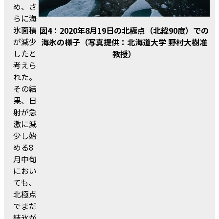
め、さ
らに海
氷面積
図4：2020年8月19日の北極点（北緯90度）での
が減少
海氷の様子（写真提供：北海道大学 野村大樹准
したと
教授）
考えら
れた。
その結
果、日
射が急
激に減
少し始
める8
月中旬
におい
ても、
北極点
でまだ
結氷が