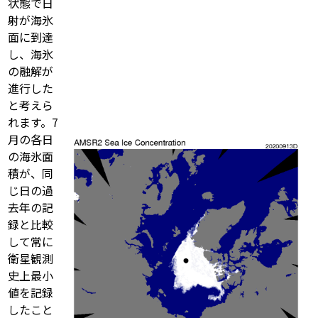
状態で日
射が海氷
面に到達
し、海氷
の融解が
進行した
と考えら
れます。7
月の各日
の海氷面
積が、同
じ日の過
去年の記
録と比較
して常に
衛星観測
史上最小
値を記録
したこと