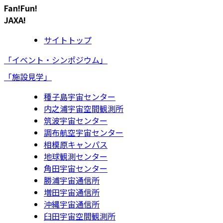
Fan!Fun!
JAXA!
サイトトップ
「イベント・シンポジウム」
「施設見学」
種子島宇宙センター
内之浦宇宙空間観測所
筑波宇宙センター
調布航空宇宙センター
相模原キャンパス
地球観測センター
角田宇宙センター
勝浦宇宙通信所
増田宇宙通信所
沖縄宇宙通信所
臼田宇宙空間観測所