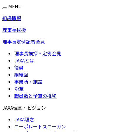
MENU
組織情報
理事長挨拶
理事長定例記者会見
理事長挨拶・定例会見
JAXAとは
役員
組織図
事業所・施設
沿革
職員数と予算の推移
JAXA理念・ビジョン
JAXA理念
コーポレートスローガン