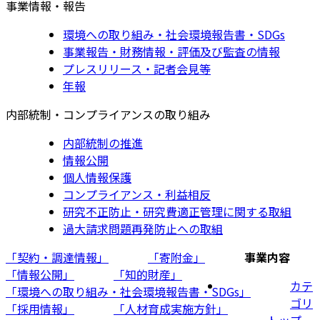
事業情報・報告
環境への取り組み・社会環境報告書・SDGs
事業報告・財務情報・評価及び監査の情報
プレスリリース・記者会見等
年報
内部統制・コンプライアンスの取り組み
内部統制の推進
情報公開
個人情報保護
コンプライアンス・利益相反
研究不正防止・研究費適正管理に関する取組
過大請求問題再発防止への取組
「契約・調達情報」
「寄附金」
事業内容
「情報公開」
「知的財産」
カテ
「環境への取り組み・社会環境報告書・SDGs」
ゴリ
「採用情報」
「人材育成実施方針」
トップ