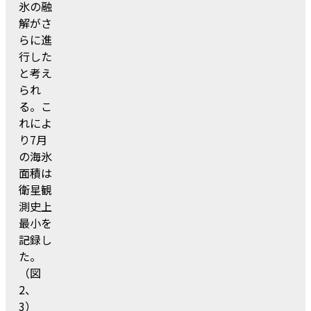
氷の融
解がさ
らに進
行した
と考え
られ
る。こ
れによ
り7月
の海氷
面積は
衛星観
測史上
最小を
記録し
た。
（図
2、
3）