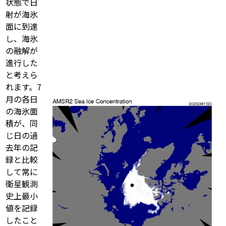
状態で日
射が海氷
面に到達
し、海氷
の融解が
進行した
と考えら
れます。7
月の各日
の海氷面
積が、同
じ日の過
去年の記
録と比較
して常に
衛星観測
史上最小
値を記録
したこと