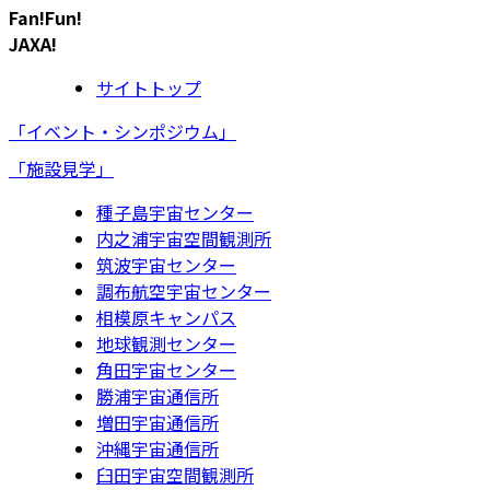
Fan!Fun!
JAXA!
サイトトップ
「イベント・シンポジウム」
「施設見学」
種子島宇宙センター
内之浦宇宙空間観測所
筑波宇宙センター
調布航空宇宙センター
相模原キャンパス
地球観測センター
角田宇宙センター
勝浦宇宙通信所
増田宇宙通信所
沖縄宇宙通信所
臼田宇宙空間観測所