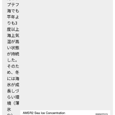
プテフ
海でも
平年よ
りも3
度以上
海上気
温が高
い状態
が持続
した。
そのた
め、冬
には海
氷が成
長しづ
らい環
境（薄
氷