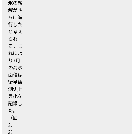
氷の融
解がさ
らに進
行した
と考え
られ
る。こ
れによ
り7月
の海氷
面積は
衛星観
測史上
最小を
記録し
た。
（図
2、
3）