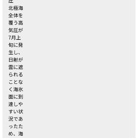
圧
北極海
全体を
覆う高
気圧が
7月上
旬に発
生し、
日射が
雲に遮
られる
ことな
く海氷
面に到
達しや
すい状
況であ
ったた
め、海