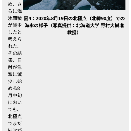
め、さ
らに海
氷面積
図4：2020年8月19日の北極点（北緯90度）での
が減少
海氷の様子（写真提供：北海道大学 野村大樹准
したと
教授）
考えら
れた。
その結
果、日
射が急
激に減
少し始
める8
月中旬
におい
ても、
北極点
でまだ
結氷が