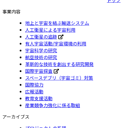
事業内容
地上と宇宙を結ぶ輸送システム
人工衛星による宇宙利用
人工衛星の追跡
有人宇宙活動/宇宙環境の利用
宇宙科学の研究
航空技術の研究
革新的な技術を創出する研究開発
国際宇宙探査
スペースデブリ（宇宙ゴミ）対策
国際協力
広報活動
教育支援活動
産業競争力強化に係る取組
アーカイブス
プロジェクトの系譜