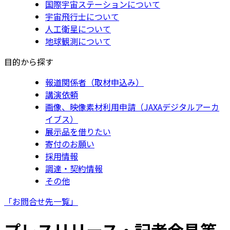
国際宇宙ステーションについて
宇宙飛行士について
人工衛星について
地球観測について
目的から探す
報道関係者（取材申込み）
講演依頼
画像、映像素材利用申請（JAXAデジタルアーカ
イブス）
展示品を借りたい
寄付のお願い
採用情報
調達・契約情報
その他
「お問合せ先一覧」