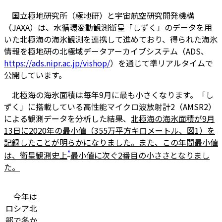
国立極地研究所（極地研）と宇宙航空研究開発機構
（JAXA）は、水循環変動観測衛星「しずく」のデータを用
いた北極海の海氷観測を連携して進めており、得られた海氷
情報を極地研の北極域データアーカイブシステム（ADS、
https://ads.nipr.ac.jp/vishop/
）を通じて準リアルタイムで
公開しています。
北極海の海氷面積は毎年9月に最も小さくなります。「し
ずく」に搭載している高性能マイクロ波放射計2（AMSR2）
による観測データを分析した結果、
北極海の海氷面積が9月
13日に2020年の最小値（355万平方キロメートル、図1）を
記録したことが明らかになりました。また、この年間最小値
*
は、衛星観測史上
最小値に次ぐ2番目の小ささとなりまし
た。
今年は
ロシア北
部で冬か