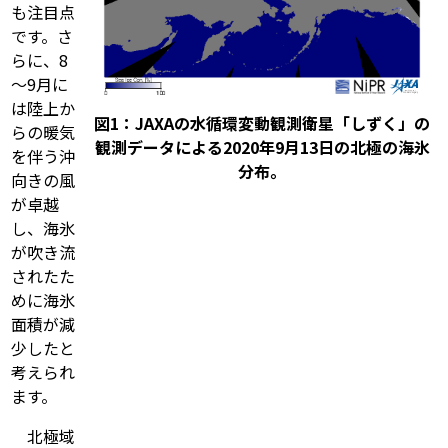
も注目点
です。さ
らに、8
～9月に
は陸上か
図1：JAXAの水循環変動観測衛星「しずく」の
らの暖気
観測データによる2020年9月13日の北極の海氷
を伴う沖
分布。
向きの風
が卓越
し、海氷
が吹き流
されたた
めに海氷
面積が減
少したと
考えられ
ます。
北極域