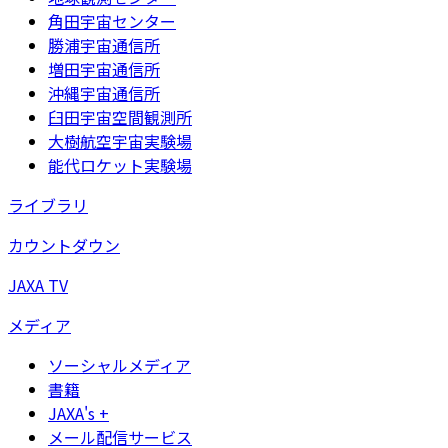
角田宇宙センター
勝浦宇宙通信所
増田宇宙通信所
沖縄宇宙通信所
臼田宇宙空間観測所
大樹航空宇宙実験場
能代ロケット実験場
ライブラリ
カウントダウン
JAXA TV
メディア
ソーシャルメディア
書籍
JAXA's +
メール配信サービス