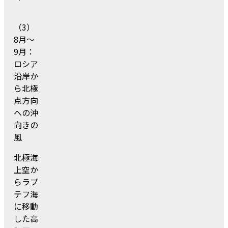
（3）
8月～
9月：
ロシア
沿岸か
ら北極
点方向
への沖
向きの
風
北極海
上空か
らラプ
テフ海
に移動
した高