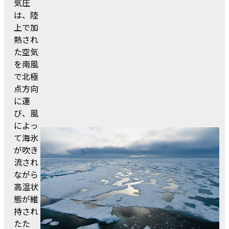
気圧
は、陸
上で加
熱され
た空気
を南風
で北極
点方向
に運
び、風
によっ
て海氷
が吹き
流され
ながら
高温状
態が維
持され
たた