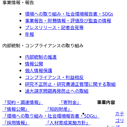
事業情報・報告
環境への取り組み・社会環境報告書・SDGs
事業報告・財務情報・評価及び監査の情報
プレスリリース・記者会見等
年報
内部統制・コンプライアンスの取り組み
内部統制の推進
情報公開
個人情報保護
コンプライアンス・利益相反
研究不正防止・研究費適正管理に関する取組
過大請求問題再発防止への取組
「契約・調達情報」
「寄附金」
事業内容
「情報公開」
「知的財産」
カテ
「環境への取り組み・社会環境報告書・SDGs」
ゴリ
「採用情報」
「人材育成実施方針」
トップ