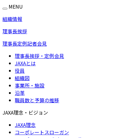
MENU
組織情報
理事長挨拶
理事長定例記者会見
理事長挨拶・定例会見
JAXAとは
役員
組織図
事業所・施設
沿革
職員数と予算の推移
JAXA理念・ビジョン
JAXA理念
コーポレートスローガン