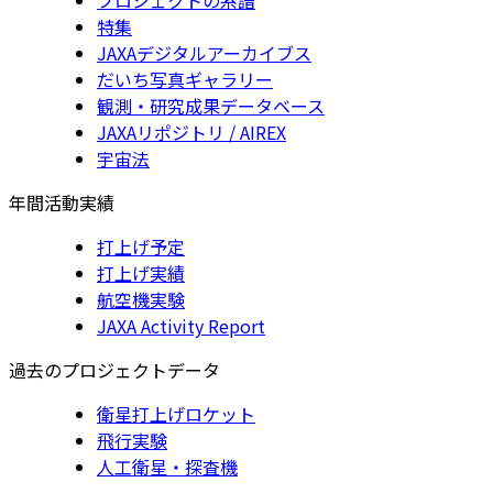
特集
JAXAデジタルアーカイブス
だいち写真ギャラリー
観測・研究成果データベース
JAXAリポジトリ / AIREX
宇宙法
年間活動実績
打上げ予定
打上げ実績
航空機実験
JAXA Activity Report
過去のプロジェクトデータ
衛星打上げロケット
飛行実験
人工衛星・探査機