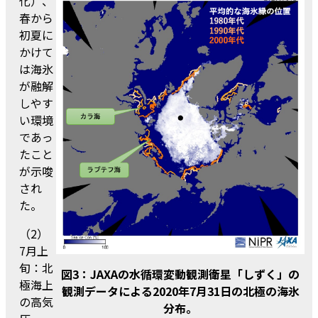
化）、
春から
初夏に
かけて
は海氷
が融解
しやす
い環境
であっ
たこと
が示唆
され
た。
（2）
7月上
旬：北
図3：JAXAの水循環変動観測衛星「しずく」の
極海上
観測データによる2020年7月31日の北極の海氷
の高気
分布。