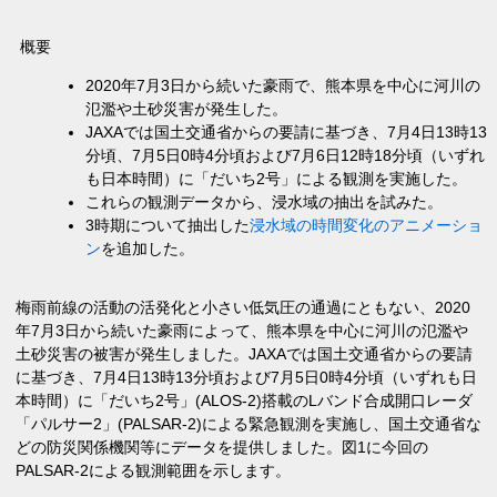
概要
2020年7月3日から続いた豪雨で、熊本県を中心に河川の
氾濫や土砂災害が発生した。
JAXAでは国土交通省からの要請に基づき、7月4日13時13
分頃、7月5日0時4分頃および7月6日12時18分頃（いずれ
も日本時間）に「だいち2号」による観測を実施した。
これらの観測データから、浸水域の抽出を試みた。
3時期について抽出した
浸水域の時間変化のアニメーショ
ン
を追加した。
梅雨前線の活動の活発化と小さい低気圧の通過にともない、2020
年7月3日から続いた豪雨によって、熊本県を中心に河川の氾濫や
土砂災害の被害が発生しました。JAXAでは国土交通省からの要請
に基づき、7月4日13時13分頃および7月5日0時4分頃（いずれも日
本時間）に「だいち2号」(ALOS-2)搭載のLバンド合成開口レーダ
「パルサー2」(PALSAR-2)による緊急観測を実施し、国土交通省な
どの防災関係機関等にデータを提供しました。図1に今回の
PALSAR-2による観測範囲を示します。