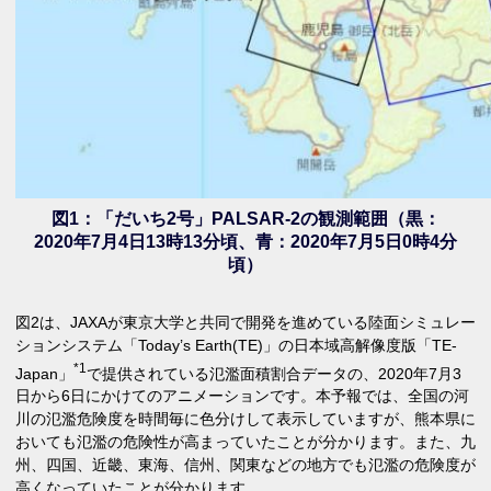
図1：「だいち2号」PALSAR-2の観測範囲（黒：
2020年7月4日13時13分頃、青：2020年7月5日0時4分
頃）
図2は、JAXAが東京大学と共同で開発を進めている陸面シミュレー
ションシステム「Today’s Earth(TE)」の日本域高解像度版「TE-
*1
Japan」
で提供されている氾濫面積割合データの、2020年7月3
日から6日にかけてのアニメーションです。本予報では、全国の河
川の氾濫危険度を時間毎に色分けして表示していますが、熊本県に
おいても氾濫の危険性が高まっていたことが分かります。また、九
州、四国、近畿、東海、信州、関東などの地方でも氾濫の危険度が
高くなっていたことが分かります。