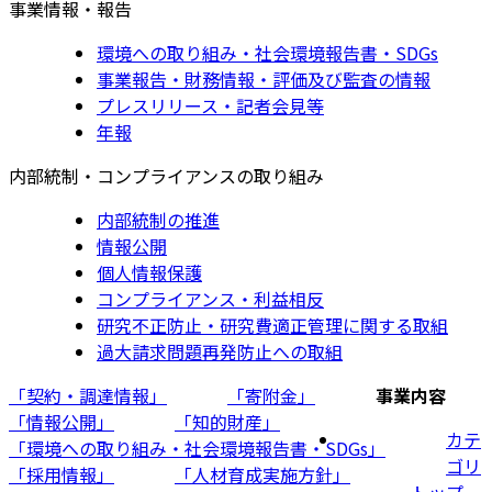
事業情報・報告
環境への取り組み・社会環境報告書・SDGs
事業報告・財務情報・評価及び監査の情報
プレスリリース・記者会見等
年報
内部統制・コンプライアンスの取り組み
内部統制の推進
情報公開
個人情報保護
コンプライアンス・利益相反
研究不正防止・研究費適正管理に関する取組
過大請求問題再発防止への取組
「契約・調達情報」
「寄附金」
事業内容
「情報公開」
「知的財産」
カテ
「環境への取り組み・社会環境報告書・SDGs」
ゴリ
「採用情報」
「人材育成実施方針」
トップ