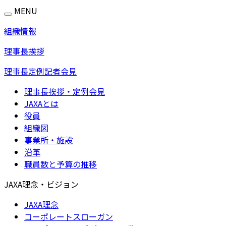
MENU
組織情報
理事長挨拶
理事長定例記者会見
理事長挨拶・定例会見
JAXAとは
役員
組織図
事業所・施設
沿革
職員数と予算の推移
JAXA理念・ビジョン
JAXA理念
コーポレートスローガン