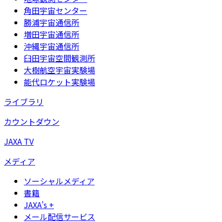
角田宇宙センター
勝浦宇宙通信所
増田宇宙通信所
沖縄宇宙通信所
臼田宇宙空間観測所
大樹航空宇宙実験場
能代ロケット実験場
ライブラリ
カウントダウン
JAXA TV
メディア
ソーシャルメディア
書籍
JAXA's +
メール配信サービス