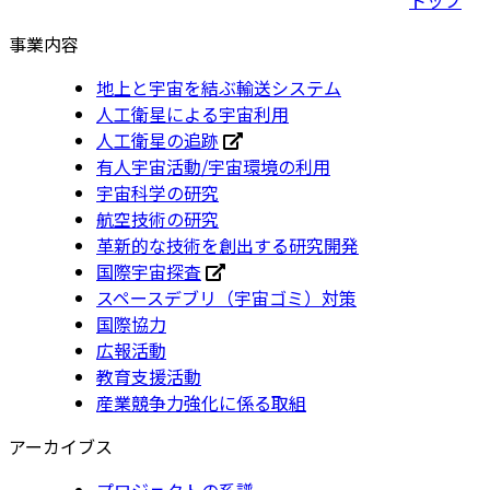
事業内容
地上と宇宙を結ぶ輸送システム
人工衛星による宇宙利用
人工衛星の追跡
有人宇宙活動/宇宙環境の利用
宇宙科学の研究
航空技術の研究
革新的な技術を創出する研究開発
国際宇宙探査
スペースデブリ（宇宙ゴミ）対策
国際協力
広報活動
教育支援活動
産業競争力強化に係る取組
アーカイブス
プロジェクトの系譜