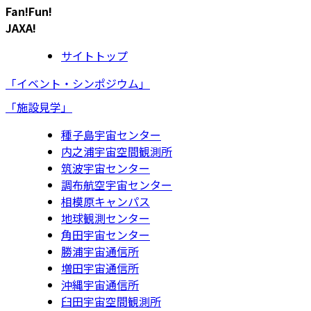
Fan!Fun!
JAXA!
サイトトップ
「イベント・シンポジウム」
「施設見学」
種子島宇宙センター
内之浦宇宙空間観測所
筑波宇宙センター
調布航空宇宙センター
相模原キャンパス
地球観測センター
角田宇宙センター
勝浦宇宙通信所
増田宇宙通信所
沖縄宇宙通信所
臼田宇宙空間観測所