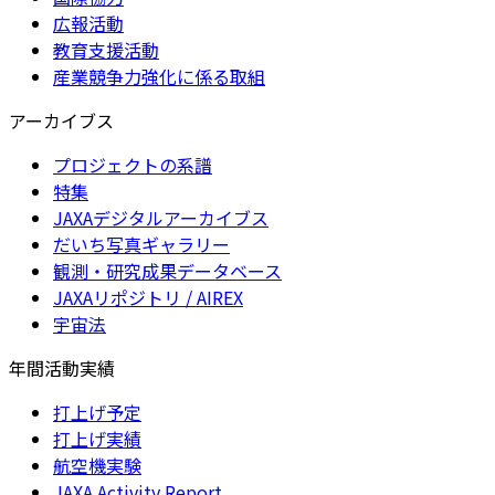
広報活動
教育支援活動
産業競争力強化に係る取組
アーカイブス
プロジェクトの系譜
特集
JAXAデジタルアーカイブス
だいち写真ギャラリー
観測・研究成果データベース
JAXAリポジトリ / AIREX
宇宙法
年間活動実績
打上げ予定
打上げ実績
航空機実験
JAXA Activity Report