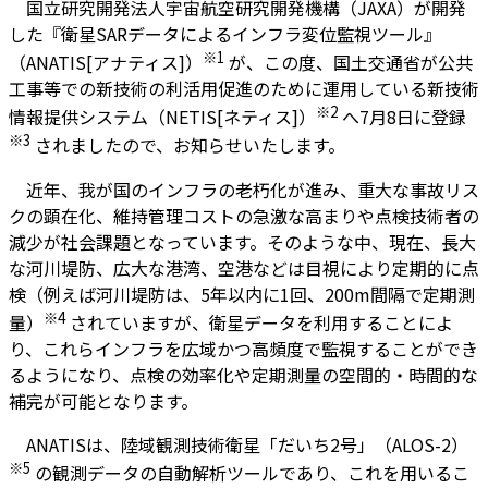
国立研究開発法人宇宙航空研究開発機構（JAXA）が開発
した『衛星SARデータによるインフラ変位監視ツール』
※1
（ANATIS[アナティス]）
が、この度、国土交通省が公共
工事等での新技術の利活用促進のために運用している新技術
※2
情報提供システム（NETIS[ネティス]）
へ7月8日に登録
※3
されましたので、お知らせいたします。
近年、我が国のインフラの老朽化が進み、重大な事故リス
クの顕在化、維持管理コストの急激な高まりや点検技術者の
減少が社会課題となっています。そのような中、現在、長大
な河川堤防、広大な港湾、空港などは目視により定期的に点
検（例えば河川堤防は、5年以内に1回、200m間隔で定期測
※4
量）
されていますが、衛星データを利用することによ
り、これらインフラを広域かつ高頻度で監視することができ
るようになり、点検の効率化や定期測量の空間的・時間的な
補完が可能となります。
ANATISは、陸域観測技術衛星「だいち2号」（ALOS-2）
※5
の観測データの自動解析ツールであり、これを用いるこ