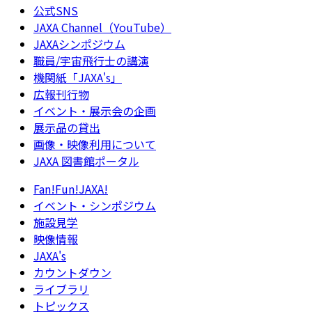
公式SNS
JAXA Channel（YouTube）
JAXAシンポジウム
職員/宇宙飛行士の講演
機関紙「JAXA's」
広報刊行物
イベント・展示会の企画
展示品の貸出
画像・映像利用について
JAXA 図書館ポータル
Fan!Fun!JAXA!
イベント・シンポジウム
施設見学
映像情報
JAXA's
カウントダウン
ライブラリ
トピックス