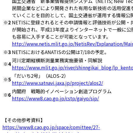
国土交通省 新事業情報提供システム（NETIS; New Technolog
民間企業などにより開発された有用な新技術の活用促進
ていくことを目的として、国土交通省が運用する情報公
※2
NETISに登録されるとその申請情報と評価技術が公開・
が開始され、平成13年度よりインターネットで一般に公
も容易に入手することが可能となっています。
http://www.netis.mlit.go.jp/NetisRev/Explanation/Mai
※3
NETISにおけるANATISの公開は7/18の予定。
河川定期縦横断測量業務実施要領・同解説
※4
https://www.mlit.go.jp/river/shinngikai_blog/lp_kent
「だいち2号」（ALOS-2）
※5
http://www.satnavi.jaxa.jp/project/alos2/
内閣府 戦略的イノベーション創造プログラム
※6
https://www8.cao.go.jp/cstp/gaiyo/sip/
【その他参考資料】
https://www8.cao.go.jp/space/comittee/27-