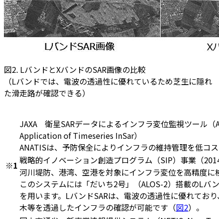
図2. LバンドとXバンドのSAR画像の比較
（Lバンドでは、電波の透過性に優れているため芝生に隠れ
た滑走路が確認できる）
JAXA 衛星SARデータによるインフラ変位監視ツール（ANATIS;
Application of Timeseries InSar）
ANATISは、予防保全によりインフラの維持管理を低コ
戦略的イノベーション創造プログラム（SIP）事業（2014
※1
河川堤防、港湾、空港を対象にインフラ変位を高精度に
このシステムには「だいち2号」（ALOS-2）搭載のLバ
を用います。LバンドSARは、電波の透過性に優れてお
木等を透過したインフラの確認が可能です（
図2
）。