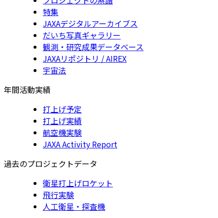
特集
JAXAデジタルアーカイブス
だいち写真ギャラリー
観測・研究成果データベース
JAXAリポジトリ / AIREX
宇宙法
年間活動実績
打上げ予定
打上げ実績
航空機実験
JAXA Activity Report
過去のプロジェクトデータ
衛星打上げロケット
飛行実験
人工衛星・探査機