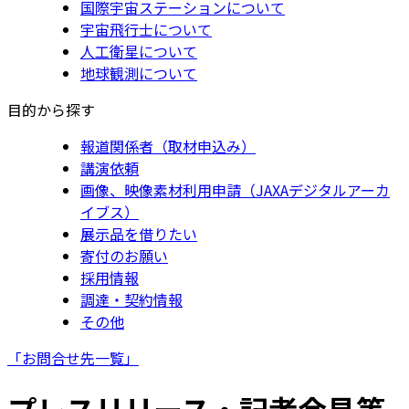
国際宇宙ステーションについて
宇宙飛行士について
人工衛星について
地球観測について
目的から探す
報道関係者（取材申込み）
講演依頼
画像、映像素材利用申請（JAXAデジタルアーカ
イブス）
展示品を借りたい
寄付のお願い
採用情報
調達・契約情報
その他
「お問合せ先一覧」