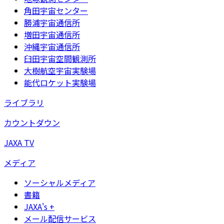
角田宇宙センター
勝浦宇宙通信所
増田宇宙通信所
沖縄宇宙通信所
臼田宇宙空間観測所
大樹航空宇宙実験場
能代ロケット実験場
ライブラリ
カウントダウン
JAXA TV
メディア
ソーシャルメディア
書籍
JAXA's +
メール配信サービス