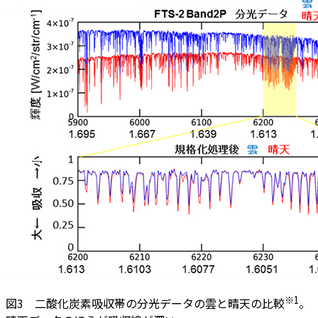
※1
図3 二酸化炭素吸収帯の分光データの雲と晴天の比較
。