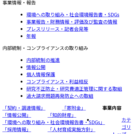
事業情報・報告
環境への取り組み・社会環境報告書・SDGs
事業報告・財務情報・評価及び監査の情報
プレスリリース・記者会見等
年報
内部統制・コンプライアンスの取り組み
内部統制の推進
情報公開
個人情報保護
コンプライアンス・利益相反
研究不正防止・研究費適正管理に関する取組
過大請求問題再発防止への取組
「契約・調達情報」
「寄附金」
事業内容
「情報公開」
「知的財産」
カテ
「環境への取り組み・社会環境報告書・SDGs」
ゴリ
「採用情報」
「人材育成実施方針」
トップ