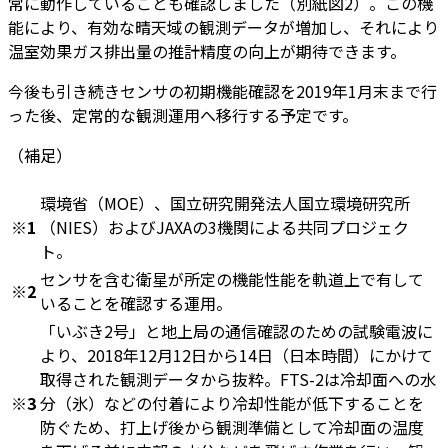
常に動作していることも確認しました（別紙図2）。この機
能により、有効な晴天域の観測データが増加し、それにより
温室効果ガス排出量の推計精度の向上が期待できます。
今後も引き続きセンサの初期機能確認を2019年1月末まで行
った後、定常的な観測運用へ移行する予定です。
（補足）
環境省（MOE）、国立研究開発法人国立環境研究所
※1
（NIES）およびJAXAの3機関による共同プロジェク
ト。
センサを含む衛星が所定の機能性能を軌道上で有して
※2
いることを確認する運用。
「いぶき2号」と地上局の通信確認のための試験電波に
より、2018年12月12日から14日（日本時間）にかけて
取得された観測データから抜粋。FTS-2は冷却面への水
※3
分（氷）などの付着により冷却性能が低下することを
防ぐため、打上げ後から観測準備として冷却面の温度