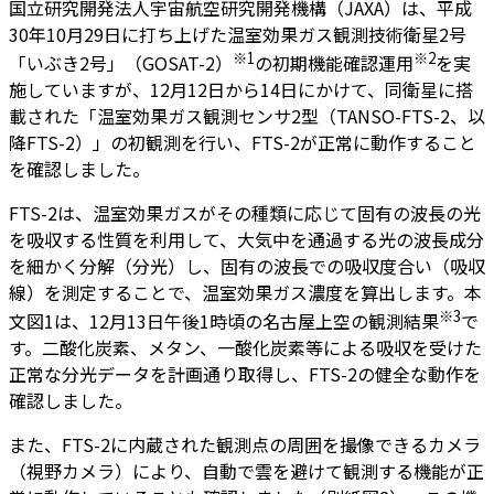
国立研究開発法人宇宙航空研究開発機構（JAXA）は、平成
30年10月29日に打ち上げた温室効果ガス観測技術衛星2号
※1
※2
「いぶき2号」（GOSAT-2）
の初期機能確認運用
を実
施していますが、12月12日から14日にかけて、同衛星に搭
載された「温室効果ガス観測センサ2型（TANSO-FTS-2、以
降FTS-2）」の初観測を行い、FTS-2が正常に動作すること
を確認しました。
FTS-2は、温室効果ガスがその種類に応じて固有の波長の光
を吸収する性質を利用して、大気中を通過する光の波長成分
を細かく分解（分光）し、固有の波長での吸収度合い（吸収
線）を測定することで、温室効果ガス濃度を算出します。本
※3
文図1は、12月13日午後1時頃の名古屋上空の観測結果
で
す。二酸化炭素、メタン、一酸化炭素等による吸収を受けた
正常な分光データを計画通り取得し、FTS-2の健全な動作を
確認しました。
また、FTS-2に内蔵された観測点の周囲を撮像できるカメラ
（視野カメラ）により、自動で雲を避けて観測する機能が正