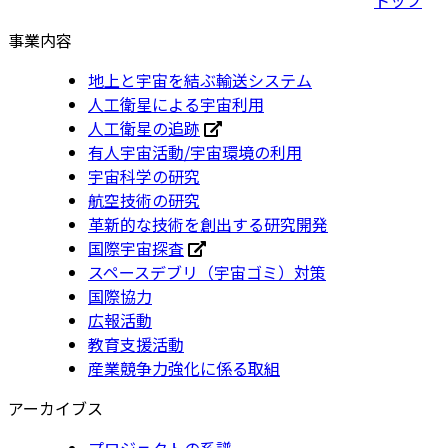
事業内容
地上と宇宙を結ぶ輸送システム
人工衛星による宇宙利用
人工衛星の追跡
有人宇宙活動/宇宙環境の利用
宇宙科学の研究
航空技術の研究
革新的な技術を創出する研究開発
国際宇宙探査
スペースデブリ（宇宙ゴミ）対策
国際協力
広報活動
教育支援活動
産業競争力強化に係る取組
アーカイブス
プロジェクトの系譜