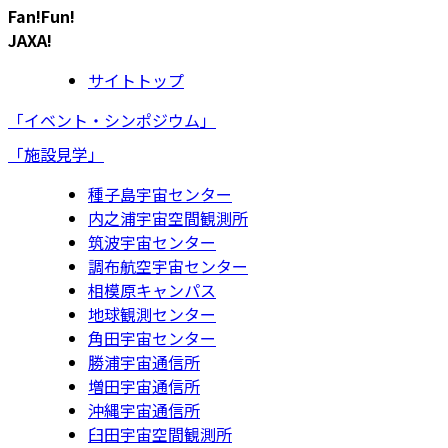
Fan!Fun!
JAXA!
サイトトップ
「イベント・シンポジウム」
「施設見学」
種子島宇宙センター
内之浦宇宙空間観測所
筑波宇宙センター
調布航空宇宙センター
相模原キャンパス
地球観測センター
角田宇宙センター
勝浦宇宙通信所
増田宇宙通信所
沖縄宇宙通信所
臼田宇宙空間観測所