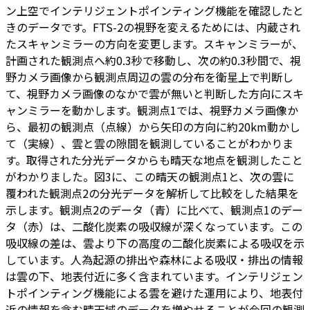
ン上空でインテリジェントポインティング機能を確認したと
きのデータです。FTS-2の視野を変えるためには、内蔵され
たスキャンミラーの方向を変更します。スキャンミラーが、
計画された観測点へ約0.3秒で移動し、次の約0.3秒間で、視
野カメラ画像から観測点周辺の雲の分布を衛星上で判断し
て、視野カメラ画像のなかで雲が無いと判断した方向にスキ
ャンミラーを動かします。観測点1では、視野カメラ画像か
ら、最初の観測点（点線）から矢印の方向に約20km動かし
て（実線）、雲と雲の隙間を観測していることがわかりま
す。取得された分光データからも晴天な地点を観測したこと
がわかりました。図3に、この晴天の観測点1と、次の雲に
覆われた観測点2の分光データを解析して比較をした結果を
示します。観測点2のデータ（青）に比べて、観測点1のデー
タ（赤）は、二酸化炭素の吸収線が深くなっています。この
吸収線の差は、雲より下の高度の二酸化炭素による吸収を示
しています。人為起源の排出や森林による吸収・排出の情報
は雲の下、地表付近に多く含まれています。インテリジェン
トポインティング機能による雲を避けた運用により、地表付
近の情報を含む晴天域のデータを増やせることが今回の観測