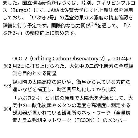
ました。国立環境研究所はつくば、陸別、フィリピンブルゴ
ス（Burgos）にて、JAXAは佐賀大学にて地上観測器を運用
しており、「いぶき2号」の温室効果ガス濃度の精度確認を
※4
詳細に行う予定です。国際的な協力関係
を通して、「い
ぶき2号」の精度向上に努めます。
OCO-2（Orbiting Carbon Observatory-2）。2014年7
※2
月2日に打ち上げられた、大気中の二酸化炭素の全球観
測を目的とする衛星
観測時の太陽高度の違いや、衛星から見ている方向の
※3
違いなどを補正し、時空間平均化してから比較
「いぶき2号」と同様の原理で太陽光を光源として、大
気中の二酸化炭素やメタンの濃度を高精度に測定する
※4
観測器が置かれている観測所のネットワーク（全量炭
素カラム観測ネットワーク（TCCON））のメンバー