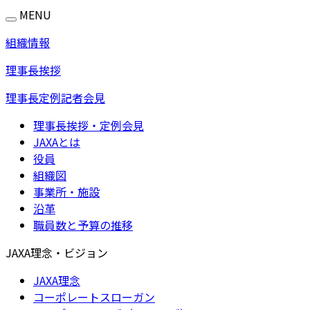
MENU
組織情報
理事長挨拶
理事長定例記者会見
理事長挨拶・定例会見
JAXAとは
役員
組織図
事業所・施設
沿革
職員数と予算の推移
JAXA理念・ビジョン
JAXA理念
コーポレートスローガン