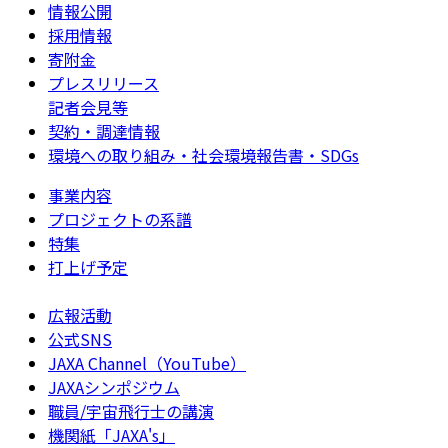
情報公開
採用情報
寄附金
プレスリリース
記者会見等
契約・調達情報
環境への取り組み・社会環境報告書・SDGs
事業内容
プロジェクトの系譜
特集
打上げ予定
広報活動
公式SNS
JAXA Channel（YouTube）
JAXAシンポジウム
職員/宇宙飛行士の講演
機関紙「JAXA's」