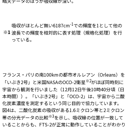
晴天データのほうが吸収線が深い。
-1
吸収がほとんど無い6187cm
での輝度を1として他の
※1
波長での輝度を相対的に表す処理（規格化処理）を行
っている。
フランス・パリの南100kmの都市オルレアン（Orleans）を
※2
「いぶき2号」と米国NASAのOCO-2衛星
がほぼ同時刻に
宇宙から観測を行いました（12月12日午後10時40分頃（日
本時間））。「いぶき2号」と「OCO-2」は、宇宙から二酸
化炭素濃度を測定するという同じ目的で協力しています。
図4は、二酸化炭素の吸収がある1.6ミクロン帯と2ミクロン
※3
帯の分光データの比較
を示し、吸収線の位置が一致して
いることからも、FTS-2が正常に動作していることがわかり