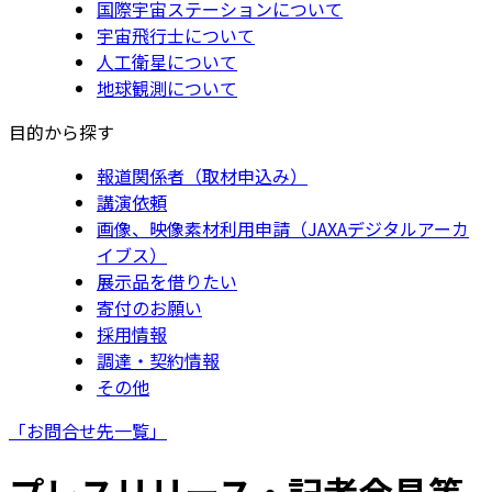
国際宇宙ステーションについて
宇宙飛行士について
人工衛星について
地球観測について
目的から探す
報道関係者（取材申込み）
講演依頼
画像、映像素材利用申請（JAXAデジタルアーカ
イブス）
展示品を借りたい
寄付のお願い
採用情報
調達・契約情報
その他
「お問合せ先一覧」