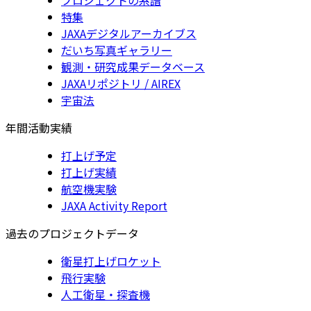
特集
JAXAデジタルアーカイブス
だいち写真ギャラリー
観測・研究成果データベース
JAXAリポジトリ / AIREX
宇宙法
年間活動実績
打上げ予定
打上げ実績
航空機実験
JAXA Activity Report
過去のプロジェクトデータ
衛星打上げロケット
飛行実験
人工衛星・探査機