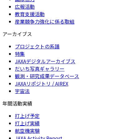
広報活動
教育支援活動
産業競争力強化に係る取組
アーカイブス
プロジェクトの系譜
特集
JAXAデジタルアーカイブス
だいち写真ギャラリー
観測・研究成果データベース
JAXAリポジトリ / AIREX
宇宙法
年間活動実績
打上げ予定
打上げ実績
航空機実験
JAXA Activity Report