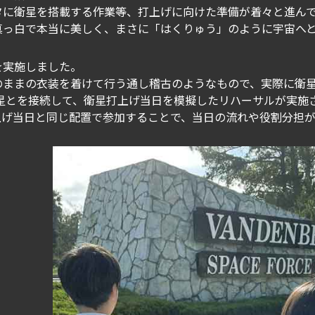
タに衛星を搭載する作業等、打上げに向けた準備が着々と進ん
衛星は真っ白で本当に美しく、まさに「はくりゅう」のように宇宙
を実施しました。
ままの衣装を着けて行う通し稽古のようなもので、実際に衛星運
衛星とを接続して、衛星打上げ当日を模擬したリハーサルが実施
打上げ当日と同じ配置で参加することで、当日の流れや役割分担