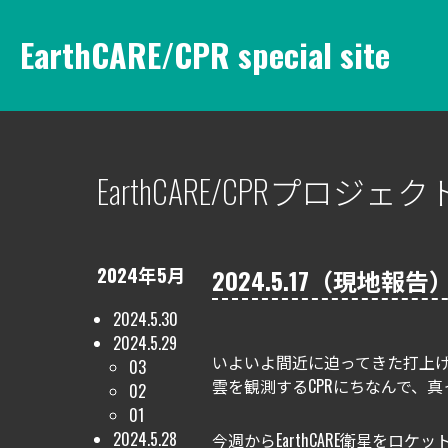
EarthCARE/CPR special site
EarthCARE/CPRプロ
2024年5月
2024.5.17（現地報告
2024.5.30
2024.5.29
いよいよ間近に迫ってきた打上げ
03
雲を観測するCPRにちなんで、
02
01
2024.5.28
今週からEarthCARE衛星をロ