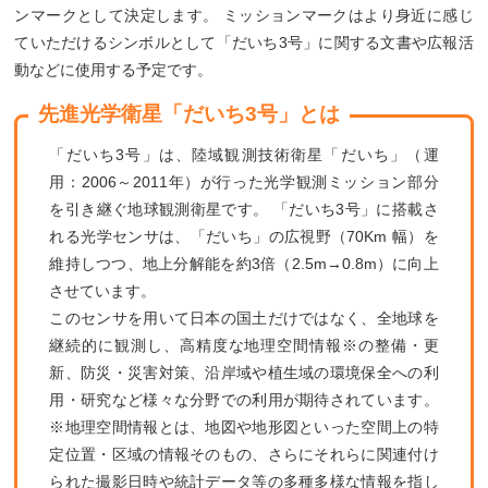
ンマークとして決定します。 ミッションマークはより身近に感じ
ていただけるシンボルとして「だいち3号」に関する文書や広報活
動などに使用する予定です。
先進光学衛星「だいち3号」とは
「だいち3号」は、陸域観測技術衛星「だいち」（運
用：2006～2011年）が行った光学観測ミッション部分
を引き継ぐ地球観測衛星です。 「だいち3号」に搭載さ
れる光学センサは、「だいち」の広視野（70Km 幅）を
維持しつつ、地上分解能を約3倍（2.5m→0.8m）に向上
させています。
このセンサを用いて日本の国土だけではなく、全地球を
継続的に観測し、高精度な地理空間情報※の整備・更
新、防災・災害対策、沿岸域や植生域の環境保全への利
用・研究など様々な分野での利用が期待されています。
※地理空間情報とは、地図や地形図といった空間上の特
定位置・区域の情報そのもの、さらにそれらに関連付け
られた撮影日時や統計データ等の多種多様な情報を指し