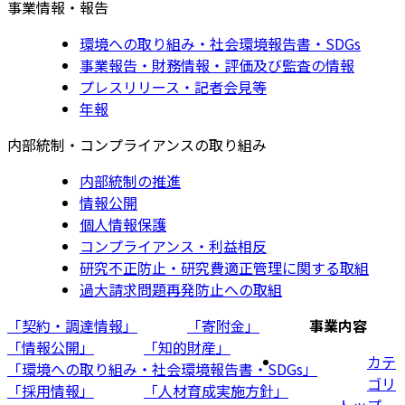
事業情報・報告
環境への取り組み・社会環境報告書・SDGs
事業報告・財務情報・評価及び監査の情報
プレスリリース・記者会見等
年報
内部統制・コンプライアンスの取り組み
内部統制の推進
情報公開
個人情報保護
コンプライアンス・利益相反
研究不正防止・研究費適正管理に関する取組
過大請求問題再発防止への取組
「契約・調達情報」
「寄附金」
事業内容
「情報公開」
「知的財産」
カテ
「環境への取り組み・社会環境報告書・SDGs」
ゴリ
「採用情報」
「人材育成実施方針」
トップ