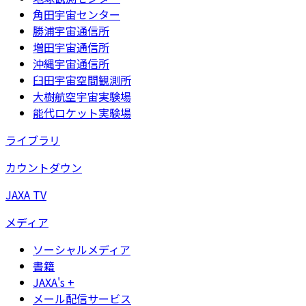
角田宇宙センター
勝浦宇宙通信所
増田宇宙通信所
沖縄宇宙通信所
臼田宇宙空間観測所
大樹航空宇宙実験場
能代ロケット実験場
ライブラリ
カウントダウン
JAXA TV
メディア
ソーシャルメディア
書籍
JAXA's +
メール配信サービス