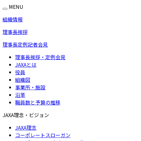
MENU
組織情報
理事長挨拶
理事長定例記者会見
理事長挨拶・定例会見
JAXAとは
役員
組織図
事業所・施設
沿革
職員数と予算の推移
JAXA理念・ビジョン
JAXA理念
コーポレートスローガン