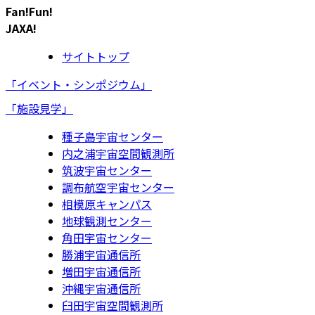
Fan!Fun!
JAXA!
サイトトップ
「イベント・シンポジウム」
「施設見学」
種子島宇宙センター
内之浦宇宙空間観測所
筑波宇宙センター
調布航空宇宙センター
相模原キャンパス
地球観測センター
角田宇宙センター
勝浦宇宙通信所
増田宇宙通信所
沖縄宇宙通信所
臼田宇宙空間観測所