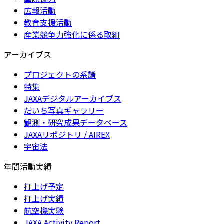
広報活動
教育支援活動
産業競争力強化に係る取組
アーカイブス
プロジェクトの系譜
特集
JAXAデジタルアーカイブス
だいち写真ギャラリー
観測・研究成果データベース
JAXAリポジトリ / AIREX
宇宙法
年間活動実績
打上げ予定
打上げ実績
航空機実験
JAXA Activity Report