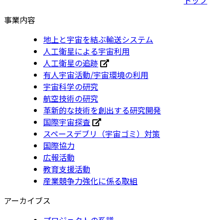
事業内容
地上と宇宙を結ぶ輸送システム
人工衛星による宇宙利用
人工衛星の追跡
有人宇宙活動/宇宙環境の利用
宇宙科学の研究
航空技術の研究
革新的な技術を創出する研究開発
国際宇宙探査
スペースデブリ（宇宙ゴミ）対策
国際協力
広報活動
教育支援活動
産業競争力強化に係る取組
アーカイブス
プロジェクトの系譜