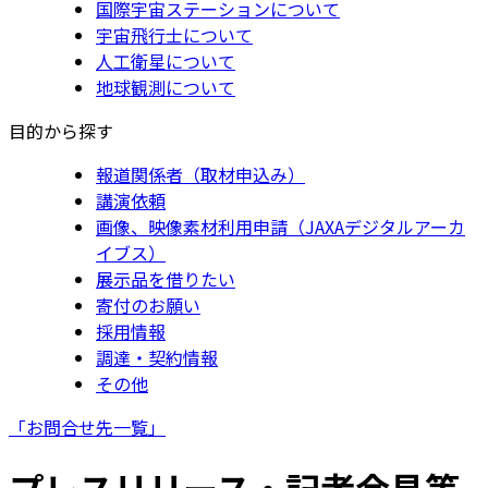
国際宇宙ステーションについて
宇宙飛行士について
人工衛星について
地球観測について
目的から探す
報道関係者（取材申込み）
講演依頼
画像、映像素材利用申請（JAXAデジタルアーカ
イブス）
展示品を借りたい
寄付のお願い
採用情報
調達・契約情報
その他
「お問合せ先一覧」