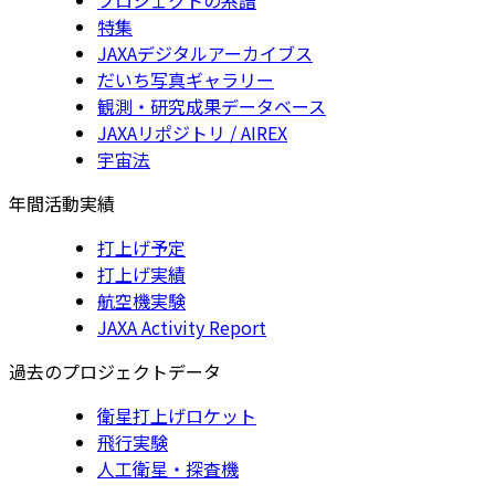
特集
JAXAデジタルアーカイブス
だいち写真ギャラリー
観測・研究成果データベース
JAXAリポジトリ / AIREX
宇宙法
年間活動実績
打上げ予定
打上げ実績
航空機実験
JAXA Activity Report
過去のプロジェクトデータ
衛星打上げロケット
飛行実験
人工衛星・探査機