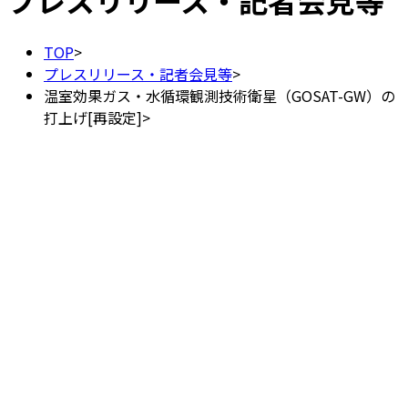
プレスリリース・記者会見等
TOP
>
プレスリリース・記者会見等
>
温室効果ガス・水循環観測技術衛星（GOSAT-GW）の
打上げ[再設定]
>
温室効果ガス・水循環観測技術衛星
（GOSAT-GW）の打上げ[再設定]
2025年（令和7年）6月24日
国立研究開発法人宇宙航空研究開発機構
※
温室効果ガス・水循環観測技術衛星（GOSAT-GW）
の打
上げが、以下のとおり設定されました。