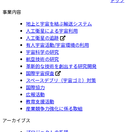
事業内容
地上と宇宙を結ぶ輸送システム
人工衛星による宇宙利用
人工衛星の追跡
有人宇宙活動/宇宙環境の利用
宇宙科学の研究
航空技術の研究
革新的な技術を創出する研究開発
国際宇宙探査
スペースデブリ（宇宙ゴミ）対策
国際協力
広報活動
教育支援活動
産業競争力強化に係る取組
アーカイブス
プロジェクトの系譜