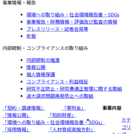
事業情報・報告
環境への取り組み・社会環境報告書・SDGs
事業報告・財務情報・評価及び監査の情報
プレスリリース・記者会見等
年報
内部統制・コンプライアンスの取り組み
内部統制の推進
情報公開
個人情報保護
コンプライアンス・利益相反
研究不正防止・研究費適正管理に関する取組
過大請求問題再発防止への取組
「契約・調達情報」
「寄附金」
事業内容
「情報公開」
「知的財産」
カテ
「環境への取り組み・社会環境報告書・SDGs」
ゴリ
「採用情報」
「人材育成実施方針」
トップ