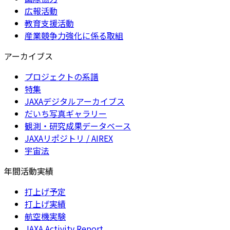
広報活動
教育支援活動
産業競争力強化に係る取組
アーカイブス
プロジェクトの系譜
特集
JAXAデジタルアーカイブス
だいち写真ギャラリー
観測・研究成果データベース
JAXAリポジトリ / AIREX
宇宙法
年間活動実績
打上げ予定
打上げ実績
航空機実験
JAXA Activity Report