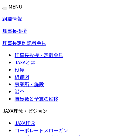
MENU
組織情報
理事長挨拶
理事長定例記者会見
理事長挨拶・定例会見
JAXAとは
役員
組織図
事業所・施設
沿革
職員数と予算の推移
JAXA理念・ビジョン
JAXA理念
コーポレートスローガン