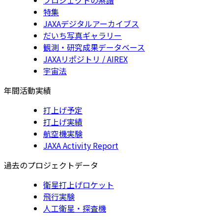
特集
JAXAデジタルアーカイブス
だいち写真ギャラリー
観測・研究成果データベース
JAXAリポジトリ / AIREX
宇宙法
年間活動実績
打上げ予定
打上げ実績
航空機実験
JAXA Activity Report
過去のプロジェクトデータ
衛星打上げロケット
飛行実験
人工衛星・探査機