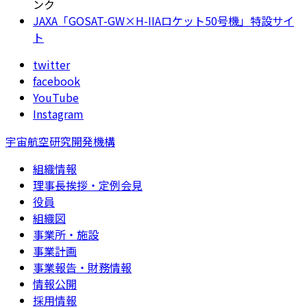
ンク
JAXA「GOSAT-GW×H-IIAロケット50号機」特設サイ
ト
twitter
facebook
YouTube
Instagram
宇宙航空研究開発機構
組織情報
理事長挨拶・定例会見
役員
組織図
事業所・施設
事業計画
事業報告・財務情報
情報公開
採用情報