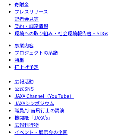
寄附金
プレスリリース
記者会見等
契約・調達情報
環境への取り組み・社会環境報告書・SDGs
事業内容
プロジェクトの系譜
特集
打上げ予定
広報活動
公式SNS
JAXA Channel（YouTube）
JAXAシンポジウム
職員/宇宙飛行士の講演
機関紙「JAXA's」
広報刊行物
イベント・展示会の企画