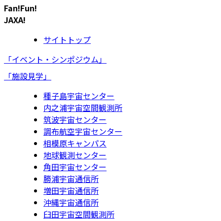
Fan!Fun!
JAXA!
サイトトップ
「イベント・シンポジウム」
「施設見学」
種子島宇宙センター
内之浦宇宙空間観測所
筑波宇宙センター
調布航空宇宙センター
相模原キャンパス
地球観測センター
角田宇宙センター
勝浦宇宙通信所
増田宇宙通信所
沖縄宇宙通信所
臼田宇宙空間観測所