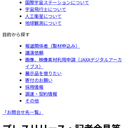
国際宇宙ステーションについて
宇宙飛行士について
人工衛星について
地球観測について
目的から探す
報道関係者（取材申込み）
講演依頼
画像、映像素材利用申請（JAXAデジタルアーカ
イブス）
展示品を借りたい
寄付のお願い
採用情報
調達・契約情報
その他
「お問合せ先一覧」