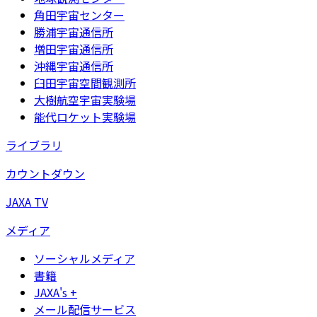
角田宇宙センター
勝浦宇宙通信所
増田宇宙通信所
沖縄宇宙通信所
臼田宇宙空間観測所
大樹航空宇宙実験場
能代ロケット実験場
ライブラリ
カウントダウン
JAXA TV
メディア
ソーシャルメディア
書籍
JAXA's +
メール配信サービス